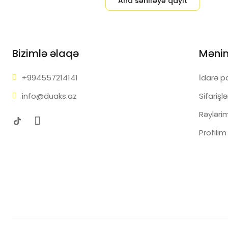
Ana səhifəyə qayıt
Bizimlə əlaqə
Məni
+99455
7214141
İdarə p
info@d
uaks.az
Sifarişl
Rəyləri
Profilim