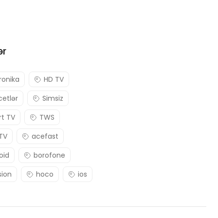
ər
ronika
HD TV
etlər
Simsiz
t TV
TWS
 TV
acefast
oid
borofone
sion
hoco
ios