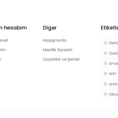
m hesabım
Digər
Etiketl
aneli
Haqqımızda
Elekt
ərim
Məxfilik Siyasəti
Qadc
m
Qaydalar və Şərtlər
Smar
WiFi
andr
hikvi