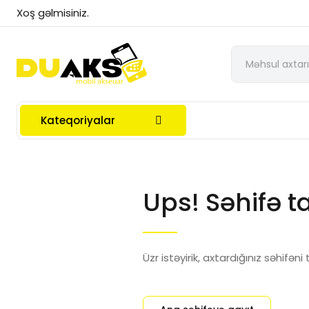
Xoş gəlmisiniz.
Kateqoriyalar
Ups! Səhifə t
Üzr istəyirik, axtardığınız səhifəni