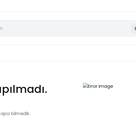
apılmadı.
 tapa bilmədik.