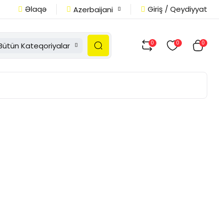
Əlaqə
Giriş / Qeydiyyat
Azerbaijani
0
0
0
Bütün Kateqoriyalar