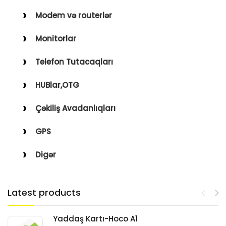
Modem və routerlər
Monitorlar
Telefon Tutacaqları
HUBlar,OTG
Çəkiliş Avadanlıqları
GPS
Digər
Latest products
Yaddaş Kartı-Hoco A1