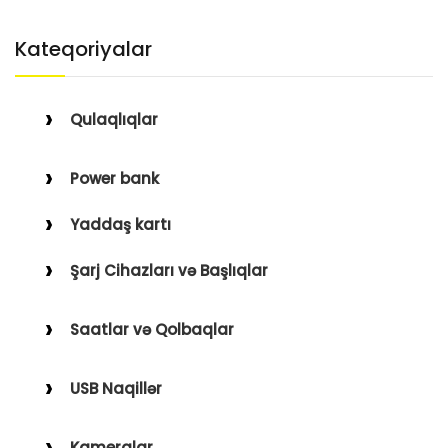
Kateqoriyalar
Qulaqlıqlar
Simli Qulaqlıqlar
Power bank
Simsiz Qulaqlıqlar
Yaddaş kartı
Qulaqüstü
Şarj Cihazları və Başlıqlar
Simsiz
Saatlar və Qolbaqlar
Simli
Saatlar
USB Naqillər
Saat Qolbaqları
Type-C–Lightning
Kameralar