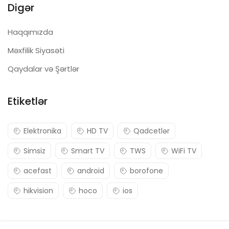
Digər
Haqqımızda
Məxfilik Siyasəti
Qaydalar və Şərtlər
Etiketlər
Elektronika
HD TV
Qadcetlər
Simsiz
Smart TV
TWS
WiFi TV
acefast
android
borofone
hikvision
hoco
ios