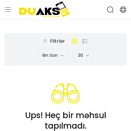
Filtrlər
Ən Son
30
Ups! Heç bir məhsul
tapılmadı.