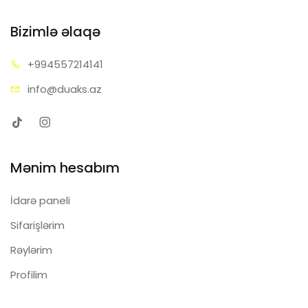
Bizimlə əlaqə
+99455
7214141
info@d
uaks.az
Mənim hesabım
İdarə paneli
Sifarişlərim
Rəylərim
Profilim