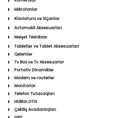
Kameralar
USB–Type-C
Action kameralar (Sport)
Mikrofonlar
Type-C–Type-C
Uşaq Kameraları
Karaoke Mikrofonları
Klaviatura və Siçanlar
USB–Lightning
İp Kameralar
Yaxa Mikrofonları
Klaviatura və Siçan
Avtomobil Aksesuarları
USB–Micro
Mousepad
Digər Aksesuarlar
Məişət Texnikası
Holder
Saçqırxan, Üzqırxan
Tabletlər və Tablet Aksesuarları
Avto Kameralar
Sobalar
Qələmlər
FM Modulyatorlar
Fenlər
Tv Box və Tv Aksesuarlar
Avto Başlıq
Blender, Toster, Kettle
Portativ Dinamiklər
Digər Məişət Texnikaları
Modem və routerlər
Monitorlar
Telefon Tutacaqları
HUBlar,OTG
Çəkiliş Avadanlıqları
GPS