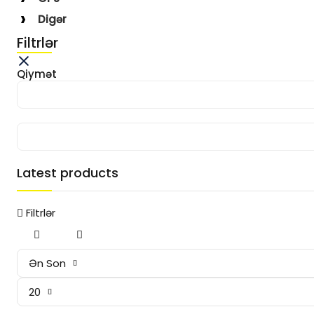
Digər
Filtrlər
Qiymət
Latest products
Filtrlər
Ən Son
20