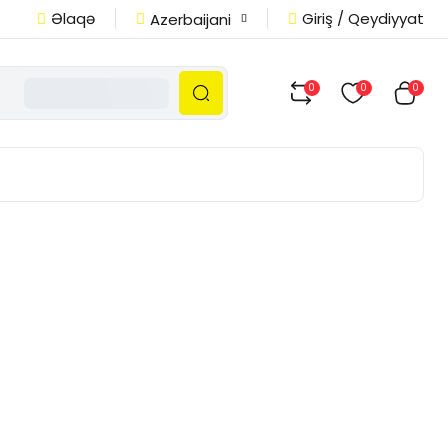
Əlaqə
Giriş / Qeydiyyat
Azerbaijani
0
0
0