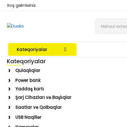
Xoş gəlmisiniz.
Kateqoriyalar
Kateqoriyalar
Qulaqlıqlar
Simli Qulaqlıqlar
Power bank
Simsiz Qulaqlıqlar
Yaddaş kartı
Qulaqüstü
Şarj Cihazları və Başlıqlar
Simsiz
Saatlar və Qolbaqlar
Simli
Saatlar
USB Naqillər
Saat Qolbaqları
Type-C–Lightning