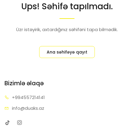
Ups! Səhifə tapılmadı.
Üzr istəyirik, axtardığınız səhifəni tapa bilmədik.
Ana səhifəyə qayıt
Bizimlə əlaqə
+99455
7214141
info@d
uaks.az