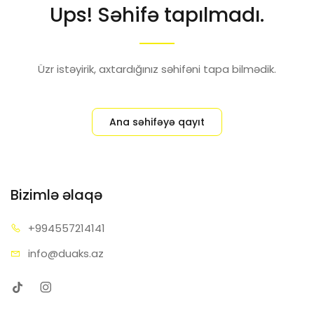
Ups! Səhifə tapılmadı.
Üzr istəyirik, axtardığınız səhifəni tapa bilmədik.
Ana səhifəyə qayıt
Bizimlə əlaqə
+99455
7214141
info@d
uaks.az