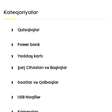
Kateqoriyalar
Qulaqlıqlar
Simli Qulaqlıqlar
Power bank
Simsiz Qulaqlıqlar
Yaddaş kartı
Qulaqüstü
Şarj Cihazları və Başlıqlar
Simsiz
Saatlar və Qolbaqlar
Simli
Saatlar
USB Naqillər
Saat Qolbaqları
Type-C–Lightning
Kameralar