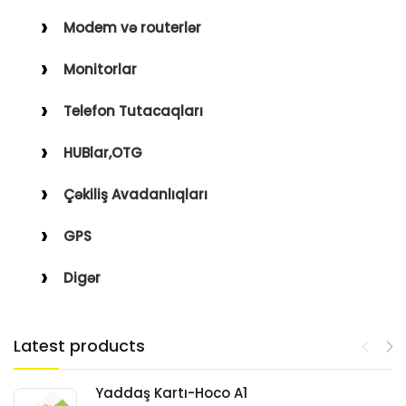
Modem və routerlər
Monitorlar
Telefon Tutacaqları
HUBlar,OTG
Çəkiliş Avadanlıqları
GPS
Digər
Latest products
Yaddaş Kartı-Hoco A1