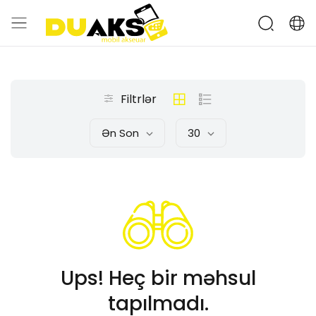
Filtrlər
Ən Son
30
Ups! Heç bir məhsul
tapılmadı.