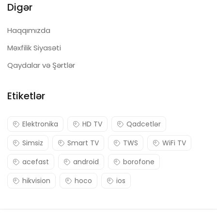
Digər
Haqqımızda
Məxfilik Siyasəti
Qaydalar və Şərtlər
Etiketlər
Elektronika
HD TV
Qadcetlər
Simsiz
Smart TV
TWS
WiFi TV
acefast
android
borofone
hikvision
hoco
ios