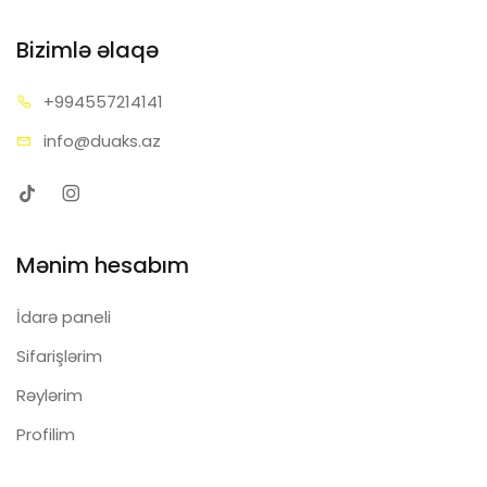
Bizimlə əlaqə
+99455
7214141
info@d
uaks.az
Mənim hesabım
İdarə paneli
Sifarişlərim
Rəylərim
Profilim