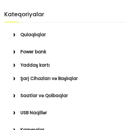
Kateqoriyalar
Qulaqlıqlar
Simli Qulaqlıqlar
Power bank
Simsiz Qulaqlıqlar
Yaddaş kartı
Qulaqüstü
Şarj Cihazları və Başlıqlar
Simsiz
Saatlar və Qolbaqlar
Simli
Saatlar
USB Naqillər
Saat Qolbaqları
Type-C–Lightning
Kameralar