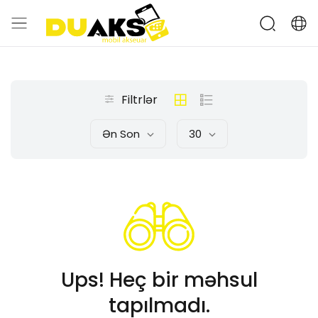
Filtrlər
Ən Son
30
Ups! Heç bir məhsul
tapılmadı.