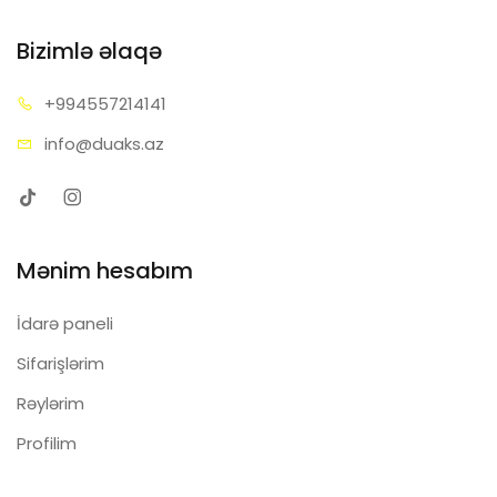
Bizimlə əlaqə
+99455
7214141
info@d
uaks.az
Mənim hesabım
İdarə paneli
Sifarişlərim
Rəylərim
Profilim