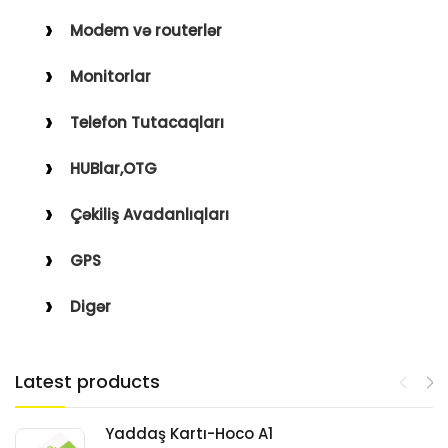
Modem və routerlər
Monitorlar
Telefon Tutacaqları
HUBlar,OTG
Çəkiliş Avadanlıqları
GPS
Digər
Latest products
Yaddaş Kartı-Hoco A1