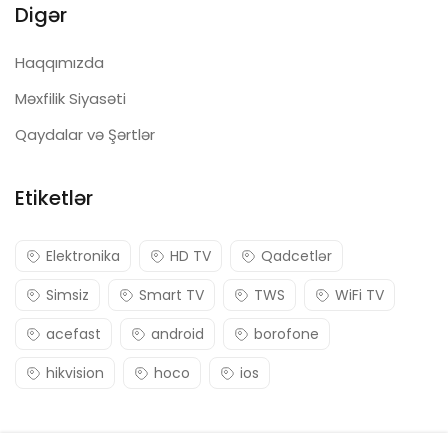
Digər
Haqqımızda
Məxfilik Siyasəti
Qaydalar və Şərtlər
Etiketlər
Elektronika
HD TV
Qadcetlər
Simsiz
Smart TV
TWS
WiFi TV
acefast
android
borofone
hikvision
hoco
ios