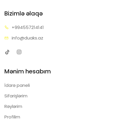
Bizimlə əlaqə
+99455
7214141
info@d
uaks.az
Mənim hesabım
İdarə paneli
Sifarişlərim
Rəylərim
Profilim