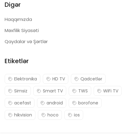
Digər
Haqqımızda
Məxfilik Siyasəti
Qaydalar və Şərtlər
Etiketlər
Elektronika
HD TV
Qadcetlər
Simsiz
Smart TV
TWS
WiFi TV
acefast
android
borofone
hikvision
hoco
ios