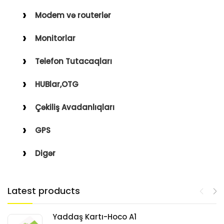
Modem və routerlər
Monitorlar
Telefon Tutacaqları
HUBlar,OTG
Çəkiliş Avadanlıqları
GPS
Digər
Latest products
Yaddaş Kartı-Hoco A1