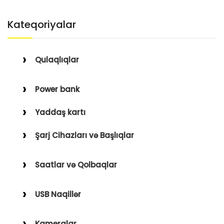
Kateqoriyalar
Qulaqlıqlar
Simli Qulaqlıqlar
Power bank
Simsiz Qulaqlıqlar
Yaddaş kartı
Qulaqüstü
Şarj Cihazları və Başlıqlar
Simsiz
Saatlar və Qolbaqlar
Simli
Saatlar
USB Naqillər
Saat Qolbaqları
Type-C–Lightning
Kameralar