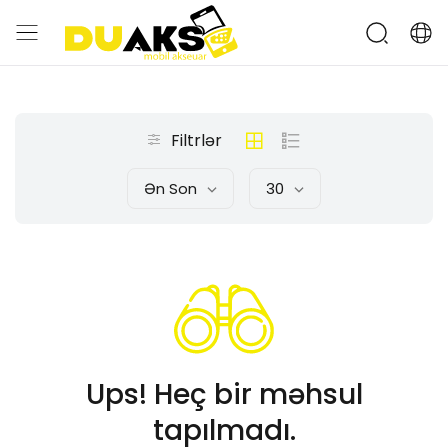
Filtrlər
Ən Son
30
Ups! Heç bir məhsul
tapılmadı.