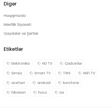
Digər
Haqqımızda
Məxfilik Siyasəti
Qaydalar və Şərtlər
Etiketlər
Elektronika
HD TV
Qadcetlər
Simsiz
Smart TV
TWS
WiFi TV
acefast
android
borofone
hikvision
hoco
ios