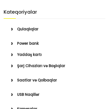
Kateqoriyalar
Qulaqlıqlar
Simli Qulaqlıqlar
Power bank
Simsiz Qulaqlıqlar
Yaddaş kartı
Qulaqüstü
Şarj Cihazları və Başlıqlar
Simsiz
Saatlar və Qolbaqlar
Simli
Saatlar
USB Naqillər
Saat Qolbaqları
Type-C–Lightning
Kameralar