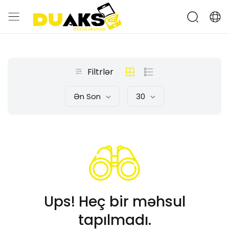
Filtrlər
Ən Son
30
Ups! Heç bir məhsul
tapılmadı.