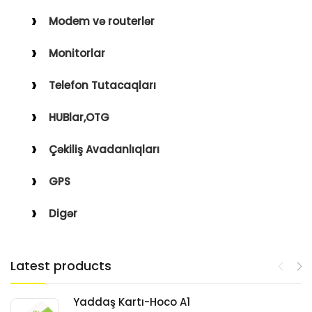
Modem və routerlər
Monitorlar
Telefon Tutacaqları
HUBlar,OTG
Çəkiliş Avadanlıqları
GPS
Digər
Latest products
Yaddaş Kartı-Hoco A1