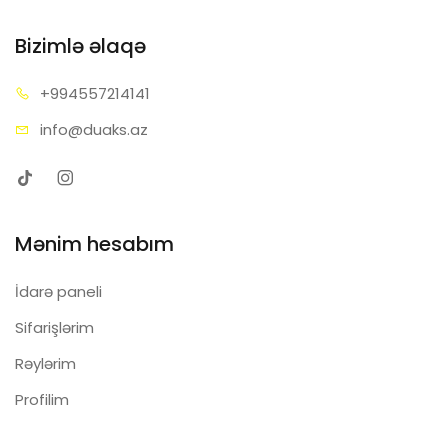
Bizimlə əlaqə
+99455
7214141
info@d
uaks.az
Mənim hesabım
İdarə paneli
Sifarişlərim
Rəylərim
Profilim