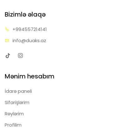
Bizimlə əlaqə
+99455
7214141
info@d
uaks.az
Mənim hesabım
İdarə paneli
Sifarişlərim
Rəylərim
Profilim