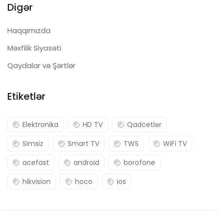
Digər
Haqqımızda
Məxfilik Siyasəti
Qaydalar və Şərtlər
Etiketlər
Elektronika
HD TV
Qadcetlər
Simsiz
Smart TV
TWS
WiFi TV
acefast
android
borofone
hikvision
hoco
ios