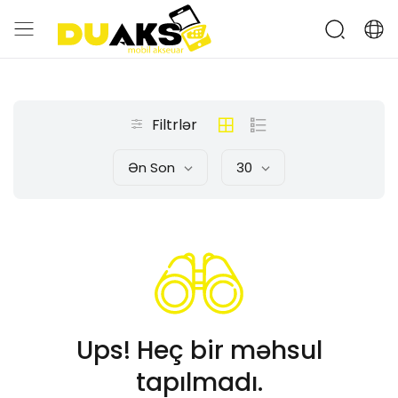
Filtrlər
Ən Son
30
Ups! Heç bir məhsul
tapılmadı.