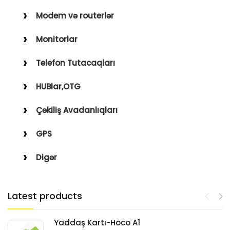
Modem və routerlər
Monitorlar
Telefon Tutacaqları
HUBlar,OTG
Çəkiliş Avadanlıqları
GPS
Digər
Latest products
Yaddaş Kartı-Hoco A1