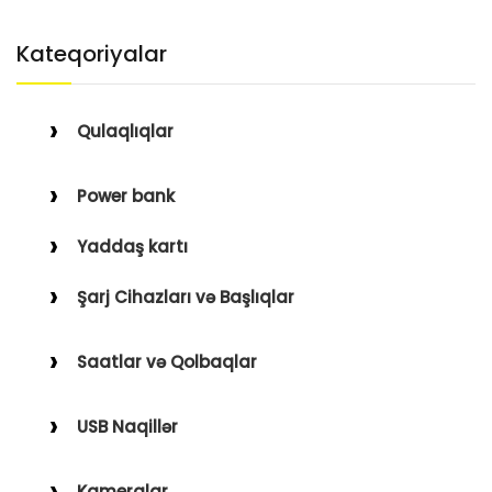
Kateqoriyalar
Qulaqlıqlar
Simli Qulaqlıqlar
Power bank
Simsiz Qulaqlıqlar
Yaddaş kartı
Qulaqüstü
Şarj Cihazları və Başlıqlar
Simsiz
Saatlar və Qolbaqlar
Simli
Saatlar
USB Naqillər
Saat Qolbaqları
Type-C–Lightning
Kameralar