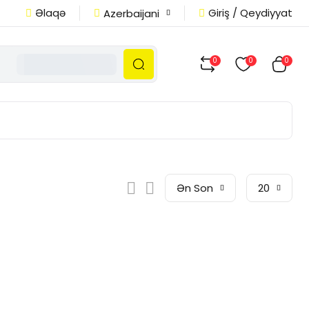
Əlaqə
Giriş / Qeydiyyat
Azerbaijani
0
0
0
Ən Son
20