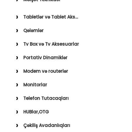
Holder
Saçqırxan, Üzqırxan
Avto Kameralar
Tabletlər və Tablet Aksesuarları
Sobalar
FM Modulyatorlar
Qələmlər
Fenlər
Avto Başlıq
Blender, Toster, Kettle
Tv Box və Tv Aksesuarlar
Digər Məişət Texnikaları
Portativ Dinamiklər
Modem və routerlər
Monitorlar
Telefon Tutacaqları
HUBlar,OTG
Çəkiliş Avadanlıqları