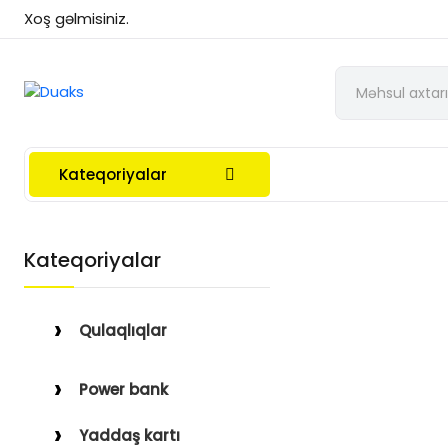
Xoş gəlmisiniz.
Kateqoriyalar
Kateqoriyalar
Qulaqlıqlar
Simli Qulaqlıqlar
Power bank
Simsiz Qulaqlıqlar
Yaddaş kartı
Qulaqüstü