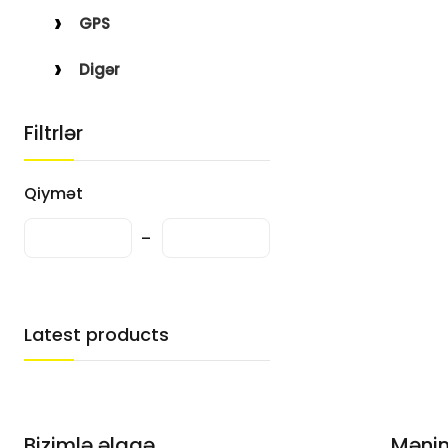
GPS
Digər
Filtrlər
Qiymət
Latest products
Bizimlə əlaqə
Məni