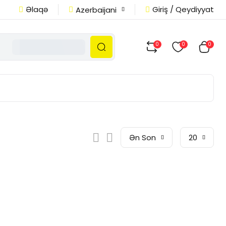
Əlaqə
Giriş / Qeydiyyat
Azerbaijani
0
0
0
Ən Son
20