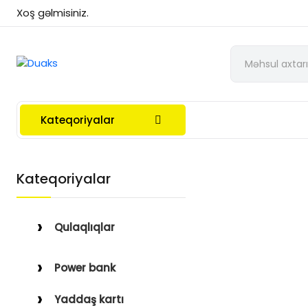
Xoş gəlmisiniz.
Kateqoriyalar
Kateqoriyalar
Qulaqlıqlar
Simli Qulaqlıqlar
Power bank
Simsiz Qulaqlıqlar
Yaddaş kartı
Qulaqüstü