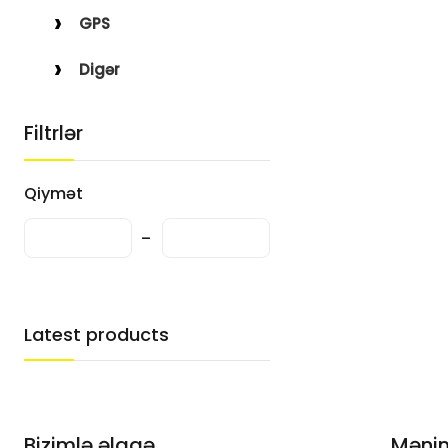
GPS
Digər
Filtrlər
Qiymət
Latest products
Bizimlə əlaqə
Məni