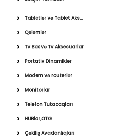
Holder
Saçqırxan, Üzqırxan
Avto Kameralar
Tabletlər və Tablet Aksesuarları
Sobalar
FM Modulyatorlar
Qələmlər
Fenlər
Avto Başlıq
Blender, Toster, Kettle
Tv Box və Tv Aksesuarlar
Digər Məişət Texnikaları
Portativ Dinamiklər
Modem və routerlər
Monitorlar
Telefon Tutacaqları
HUBlar,OTG
Çəkiliş Avadanlıqları