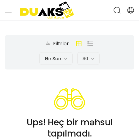
Filtrlər
Ən Son
30
Ups! Heç bir məhsul
tapılmadı.