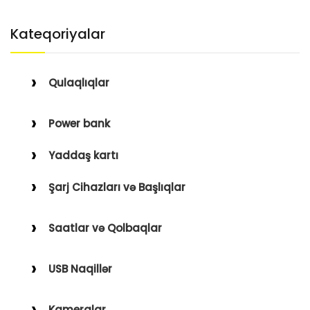
Kateqoriyalar
Qulaqlıqlar
Simli Qulaqlıqlar
Power bank
Simsiz Qulaqlıqlar
Yaddaş kartı
Qulaqüstü
Şarj Cihazları və Başlıqlar
Simsiz
Saatlar və Qolbaqlar
Simli
Saatlar
USB Naqillər
Saat Qolbaqları
Type-C–Lightning
Kameralar