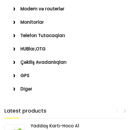
Modem və routerlər
Monitorlar
Telefon Tutacaqları
HUBlar,OTG
Çəkiliş Avadanlıqları
GPS
Digər
Latest products
Yaddaş Kartı-Hoco A1