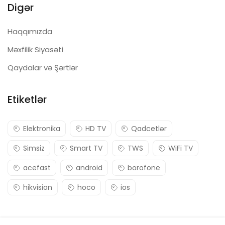
Digər
Haqqımızda
Məxfilik Siyasəti
Qaydalar və Şərtlər
Etiketlər
Elektronika
HD TV
Qadcetlər
Simsiz
Smart TV
TWS
WiFi TV
acefast
android
borofone
hikvision
hoco
ios