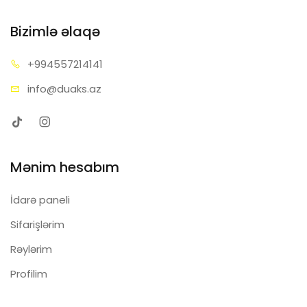
Bizimlə əlaqə
+99455
7214141
info@d
uaks.az
Mənim hesabım
İdarə paneli
Sifarişlərim
Rəylərim
Profilim