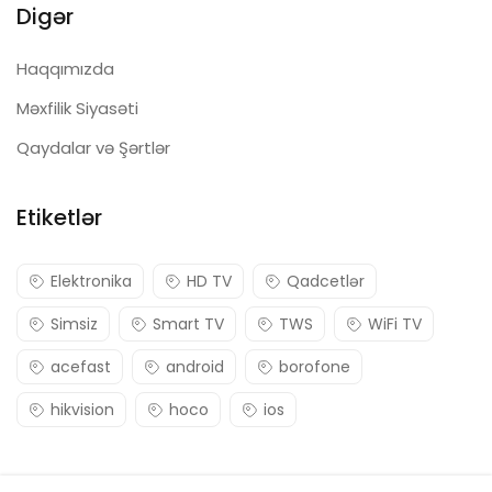
Digər
Haqqımızda
Məxfilik Siyasəti
Qaydalar və Şərtlər
Etiketlər
Elektronika
HD TV
Qadcetlər
Simsiz
Smart TV
TWS
WiFi TV
acefast
android
borofone
hikvision
hoco
ios