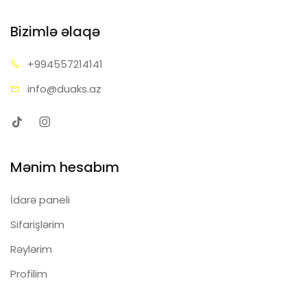
Bizimlə əlaqə
+99455
7214141
info@d
uaks.az
Mənim hesabım
İdarə paneli
Sifarişlərim
Rəylərim
Profilim