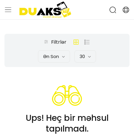
Filtrlər
Ən Son
30
Ups! Heç bir məhsul
tapılmadı.