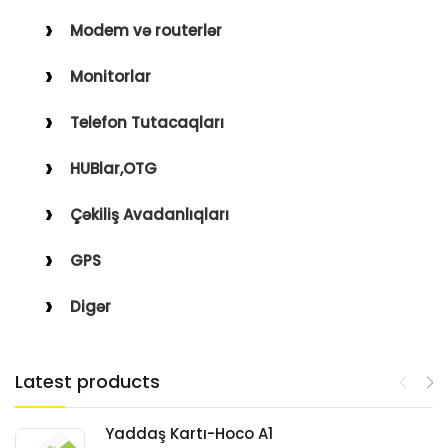
Modem və routerlər
Monitorlar
Telefon Tutacaqları
HUBlar,OTG
Çəkiliş Avadanlıqları
GPS
Digər
Latest products
Yaddaş Kartı-Hoco A1