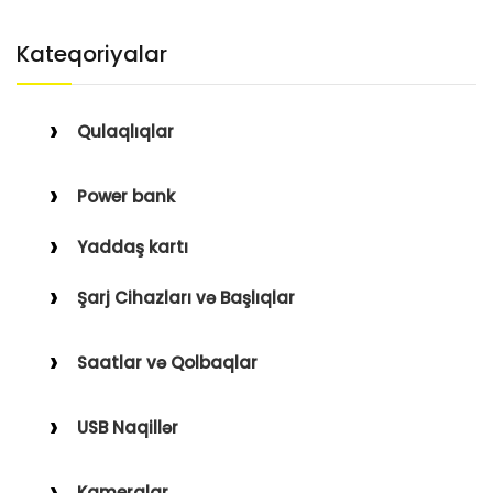
Kateqoriyalar
Qulaqlıqlar
Simli Qulaqlıqlar
Power bank
Simsiz Qulaqlıqlar
Yaddaş kartı
Qulaqüstü
Şarj Cihazları və Başlıqlar
Simsiz
Saatlar və Qolbaqlar
Simli
Saatlar
USB Naqillər
Saat Qolbaqları
Type-C–Lightning
Kameralar