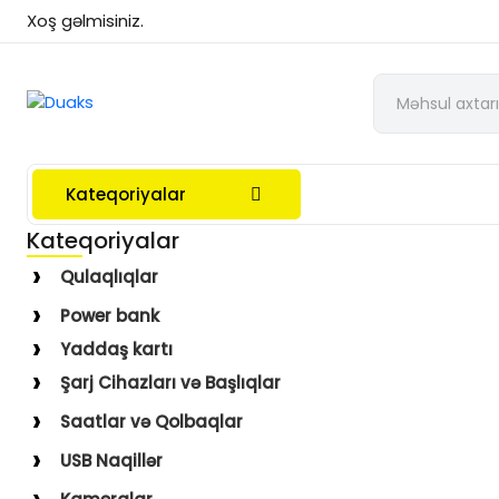
Xoş gəlmisiniz.
Kateqoriyalar
Kateqoriyalar
Qulaqlıqlar
Simli Qulaqlıqlar
Power bank
Simsiz Qulaqlıqlar
Yaddaş kartı
Qulaqüstü
Şarj Cihazları və Başlıqlar
Simsiz
Saatlar və Qolbaqlar
Simli
Saatlar
USB Naqillər
Saat Qolbaqları
Type-C–Lightning