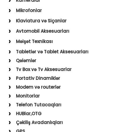
Kameralar
USB–Type-C
Action kameralar (Sport)
Mikrofonlar
Type-C–Type-C
Uşaq Kameraları
Karaoke Mikrofonları
Klaviatura və Siçanlar
USB–Lightning
İp Kameralar
Yaxa Mikrofonları
Klaviatura və Siçan
Avtomobil Aksesuarları
USB–Micro
Mousepad
Digər Aksesuarlar
Məişət Texnikası
Holder
Saçqırxan, Üzqırxan
Tabletlər və Tablet Aksesuarları
Avto Kameralar
Sobalar
Qələmlər
FM Modulyatorlar
Fenlər
Tv Box və Tv Aksesuarlar
Avto Başlıq
Blender, Toster, Kettle
Portativ Dinamiklər
Digər Məişət Texnikaları
Modem və routerlər
Monitorlar
Telefon Tutacaqları
HUBlar,OTG
Çəkiliş Avadanlıqları
GPS