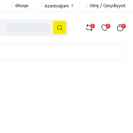
Əlaqə
Giriş / Qeydiyyat
Azerbaijani
0
0
0