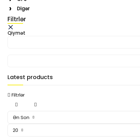
Digər
Filtrlər
Qiymət
Latest products
Filtrlər
Ən Son
20