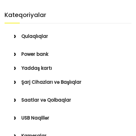
Kateqoriyalar
Qulaqlıqlar
Simli Qulaqlıqlar
Power bank
Simsiz Qulaqlıqlar
Yaddaş kartı
Qulaqüstü
Şarj Cihazları və Başlıqlar
Simsiz
Saatlar və Qolbaqlar
Simli
Saatlar
USB Naqillər
Saat Qolbaqları
Type-C–Lightning
Kameralar