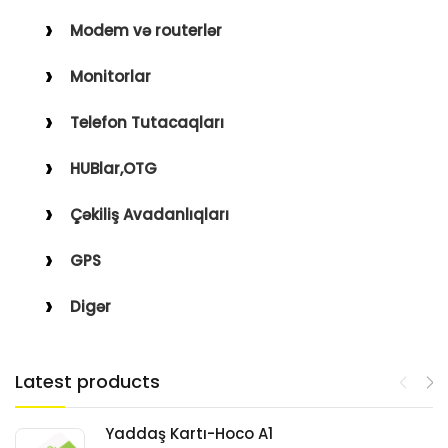
Modem və routerlər
Monitorlar
Telefon Tutacaqları
HUBlar,OTG
Çəkiliş Avadanlıqları
GPS
Digər
Latest products
Yaddaş Kartı-Hoco A1