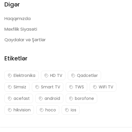
Digər
Haqqımızda
Məxfilik Siyasəti
Qaydalar və Şərtlər
Etiketlər
Elektronika
HD TV
Qadcetlər
Simsiz
Smart TV
TWS
WiFi TV
acefast
android
borofone
hikvision
hoco
ios