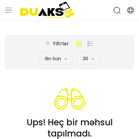
Filtrlər
Ən Son
30
Ups! Heç bir məhsul
tapılmadı.