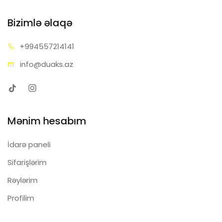
Bizimlə əlaqə
+99455
7214141
info@d
uaks.az
Mənim hesabım
İdarə paneli
Sifarişlərim
Rəylərim
Profilim