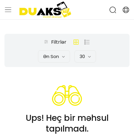
Filtrlər
Ən Son
30
Ups! Heç bir məhsul
tapılmadı.