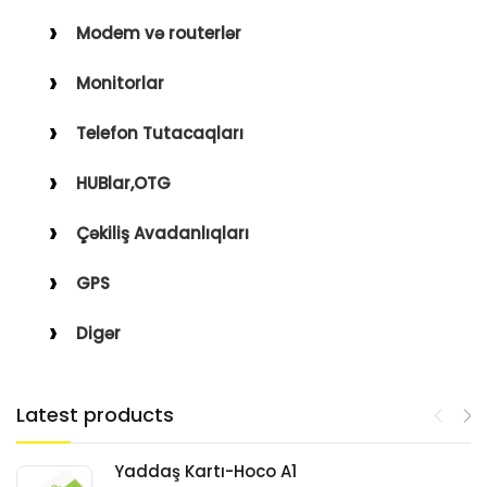
Modem və routerlər
Monitorlar
Telefon Tutacaqları
HUBlar,OTG
Çəkiliş Avadanlıqları
GPS
Digər
Latest products
Yaddaş Kartı-Hoco A1