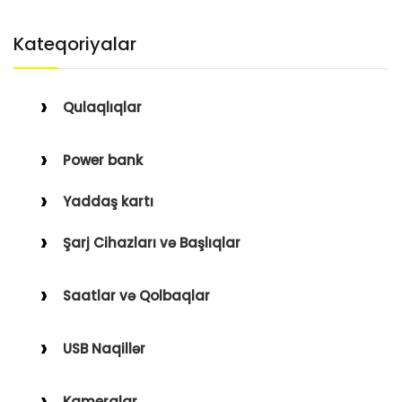
Kateqoriyalar
Qulaqlıqlar
Simli Qulaqlıqlar
Power bank
Simsiz Qulaqlıqlar
Yaddaş kartı
Qulaqüstü
Şarj Cihazları və Başlıqlar
Simsiz
Saatlar və Qolbaqlar
Simli
Saatlar
USB Naqillər
Saat Qolbaqları
Type-C–Lightning
Kameralar