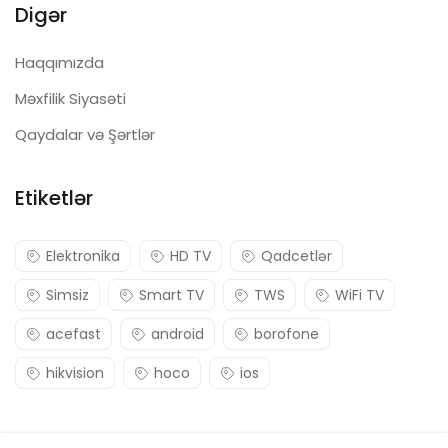
Digər
Haqqımızda
Məxfilik Siyasəti
Qaydalar və Şərtlər
Etiketlər
Elektronika
HD TV
Qadcetlər
Simsiz
Smart TV
TWS
WiFi TV
acefast
android
borofone
hikvision
hoco
ios