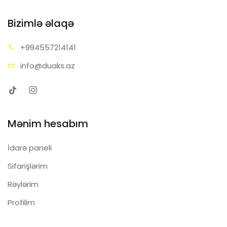
Bizimlə əlaqə
+99455
7214141
info@d
uaks.az
Mənim hesabım
İdarə paneli
Sifarişlərim
Rəylərim
Profilim