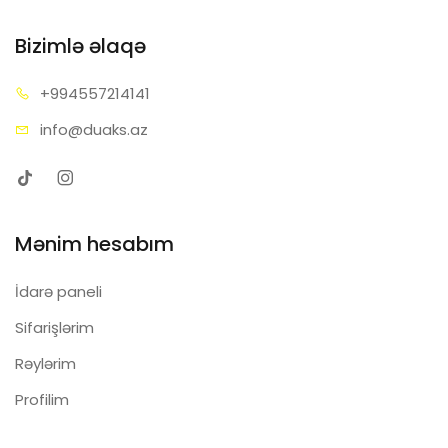
Bizimlə əlaqə
+99455
7214141
info@d
uaks.az
Mənim hesabım
İdarə paneli
Sifarişlərim
Rəylərim
Profilim