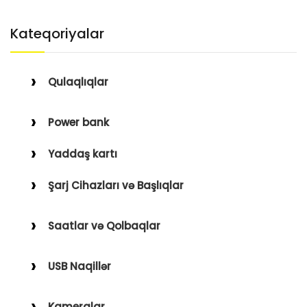
Kateqoriyalar
Qulaqlıqlar
Simli Qulaqlıqlar
Power bank
Simsiz Qulaqlıqlar
Yaddaş kartı
Qulaqüstü
Şarj Cihazları və Başlıqlar
Simsiz
Saatlar və Qolbaqlar
Simli
Saatlar
USB Naqillər
Saat Qolbaqları
Type-C–Lightning
Kameralar