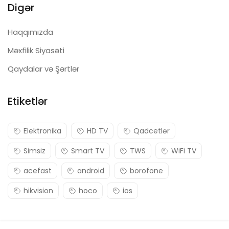
Digər
Haqqımızda
Məxfilik Siyasəti
Qaydalar və Şərtlər
Etiketlər
Elektronika
HD TV
Qadcetlər
Simsiz
Smart TV
TWS
WiFi TV
acefast
android
borofone
hikvision
hoco
ios