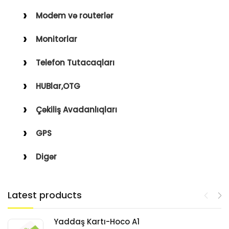
Modem və routerlər
Monitorlar
Telefon Tutacaqları
HUBlar,OTG
Çəkiliş Avadanlıqları
GPS
Digər
Latest products
Yaddaş Kartı-Hoco A1