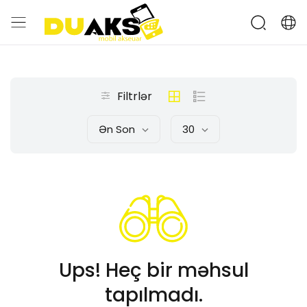
Filtrlər
Ən Son
30
Ups! Heç bir məhsul
tapılmadı.