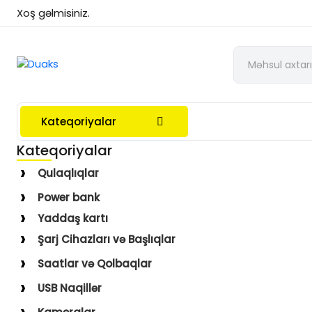
Xoş gəlmisiniz.
Kateqoriyalar
Kateqoriyalar
Qulaqlıqlar
Simli Qulaqlıqlar
Power bank
Simsiz Qulaqlıqlar
Yaddaş kartı
Qulaqüstü
Şarj Cihazları və Başlıqlar
Simsiz
Saatlar və Qolbaqlar
Simli
Saatlar
USB Naqillər
Saat Qolbaqları
Type-C–Lightning