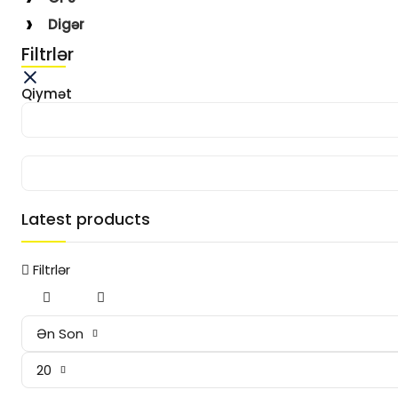
Digər
Filtrlər
Qiymət
Latest products
Filtrlər
Ən Son
20