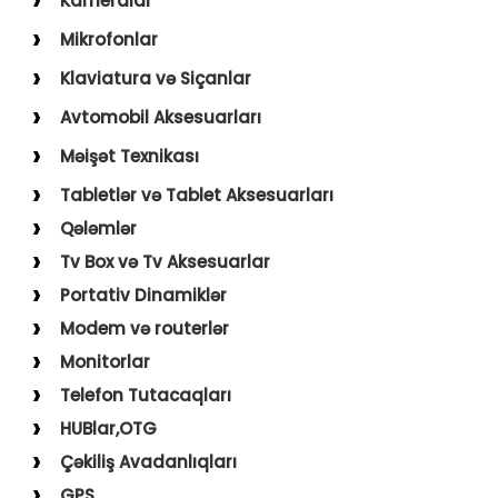
Kameralar
USB–Type-C
Action kameralar (Sport)
Mikrofonlar
Type-C–Type-C
Uşaq Kameraları
Karaoke Mikrofonları
Klaviatura və Siçanlar
USB–Lightning
İp Kameralar
Yaxa Mikrofonları
Klaviatura və Siçan
Avtomobil Aksesuarları
USB–Micro
Mousepad
Digər Aksesuarlar
Məişət Texnikası
Holder
Saçqırxan, Üzqırxan
Tabletlər və Tablet Aksesuarları
Avto Kameralar
Sobalar
Qələmlər
FM Modulyatorlar
Fenlər
Tv Box və Tv Aksesuarlar
Avto Başlıq
Blender, Toster, Kettle
Portativ Dinamiklər
Digər Məişət Texnikaları
Modem və routerlər
Monitorlar
Telefon Tutacaqları
HUBlar,OTG
Çəkiliş Avadanlıqları
GPS