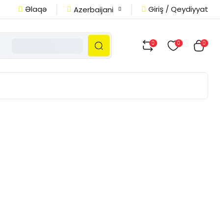
Əlaqə
Giriş / Qeydiyyat
Azerbaijani
0
0
0