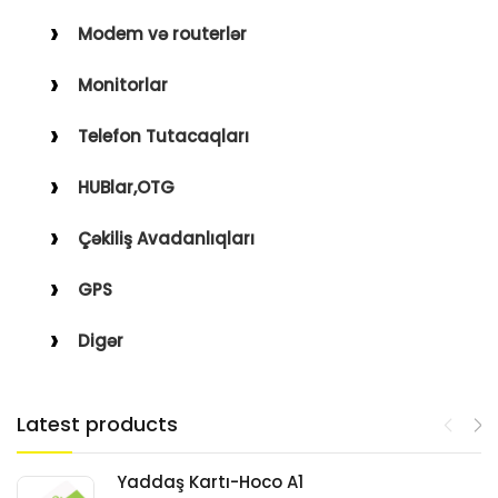
Modem və routerlər
Monitorlar
Telefon Tutacaqları
HUBlar,OTG
Çəkiliş Avadanlıqları
GPS
Digər
Latest products
Yaddaş Kartı-Hoco A1