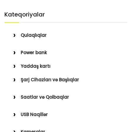
Kateqoriyalar
Qulaqlıqlar
Simli Qulaqlıqlar
Power bank
Simsiz Qulaqlıqlar
Yaddaş kartı
Qulaqüstü
Şarj Cihazları və Başlıqlar
Simsiz
Saatlar və Qolbaqlar
Simli
Saatlar
USB Naqillər
Saat Qolbaqları
Type-C–Lightning
Kameralar