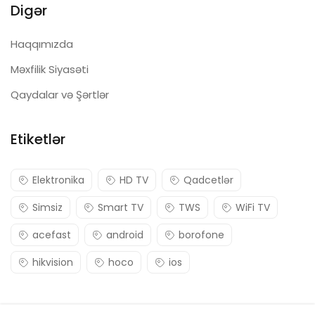
Digər
Haqqımızda
Məxfilik Siyasəti
Qaydalar və Şərtlər
Etiketlər
Elektronika
HD TV
Qadcetlər
Simsiz
Smart TV
TWS
WiFi TV
acefast
android
borofone
hikvision
hoco
ios