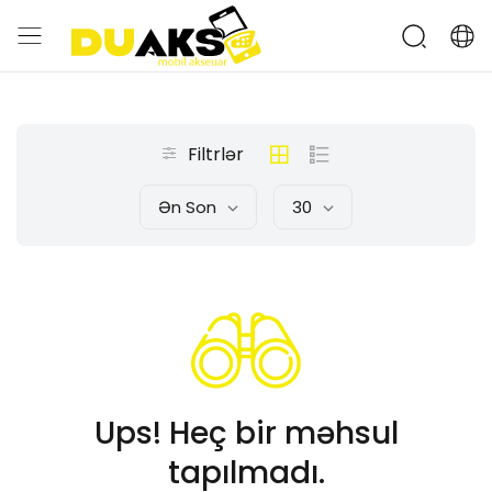
Filtrlər
Ən Son
30
Ups! Heç bir məhsul
tapılmadı.