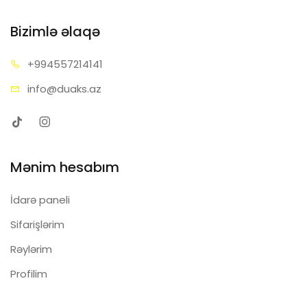
Bizimlə əlaqə
+99455
7214141
info@d
uaks.az
Mənim hesabım
İdarə paneli
Sifarişlərim
Rəylərim
Profilim