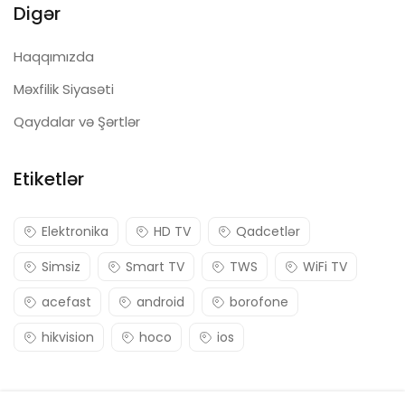
Digər
Haqqımızda
Məxfilik Siyasəti
Qaydalar və Şərtlər
Etiketlər
Elektronika
HD TV
Qadcetlər
Simsiz
Smart TV
TWS
WiFi TV
acefast
android
borofone
hikvision
hoco
ios