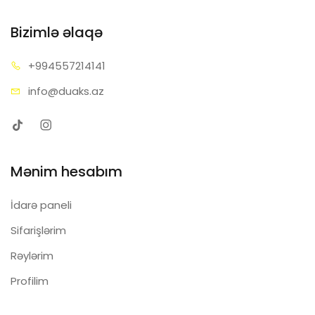
Bizimlə əlaqə
+99455
7214141
info@d
uaks.az
Mənim hesabım
İdarə paneli
Sifarişlərim
Rəylərim
Profilim