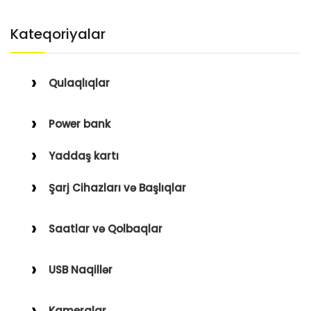
Kateqoriyalar
Qulaqlıqlar
Simli Qulaqlıqlar
Power bank
Simsiz Qulaqlıqlar
Yaddaş kartı
Qulaqüstü
Şarj Cihazları və Başlıqlar
Simsiz
Saatlar və Qolbaqlar
Simli
Saatlar
USB Naqillər
Saat Qolbaqları
Type-C–Lightning
Kameralar