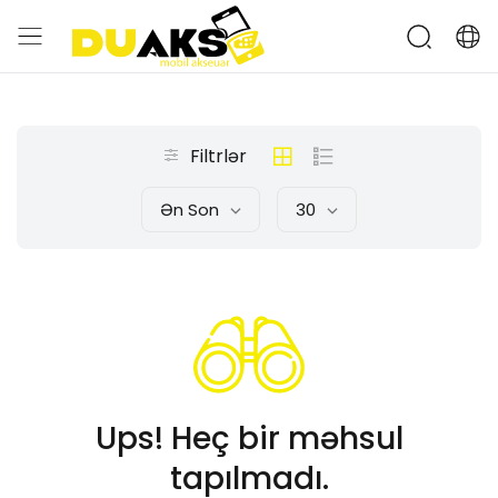
Filtrlər
Ən Son
30
Ups! Heç bir məhsul
tapılmadı.