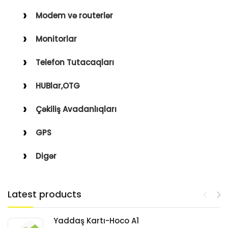
Modem və routerlər
Monitorlar
Telefon Tutacaqları
HUBlar,OTG
Çəkiliş Avadanlıqları
GPS
Digər
Latest products
Yaddaş Kartı-Hoco A1