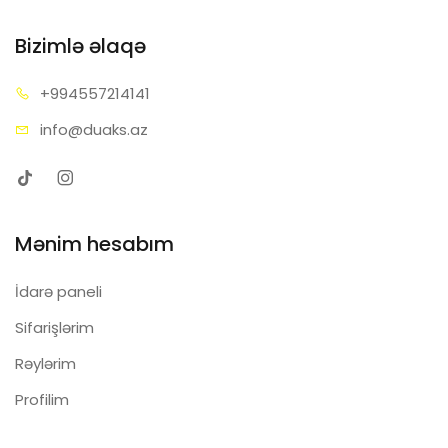
Bizimlə əlaqə
+99455
7214141
info@d
uaks.az
Mənim hesabım
İdarə paneli
Sifarişlərim
Rəylərim
Profilim