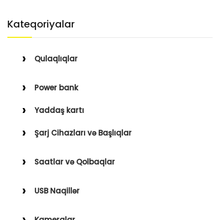
Kateqoriyalar
Qulaqlıqlar
Simli Qulaqlıqlar
Power bank
Simsiz Qulaqlıqlar
Yaddaş kartı
Qulaqüstü
Şarj Cihazları və Başlıqlar
Simsiz
Saatlar və Qolbaqlar
Simli
Saatlar
USB Naqillər
Saat Qolbaqları
Type-C–Lightning
Kameralar