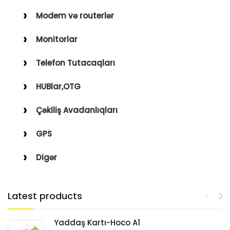
Modem və routerlər
Monitorlar
Telefon Tutacaqları
HUBlar,OTG
Çəkiliş Avadanlıqları
GPS
Digər
Latest products
Yaddaş Kartı-Hoco A1