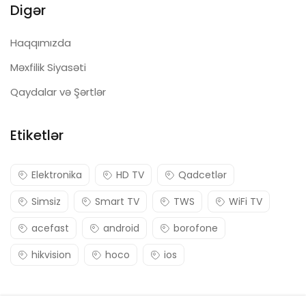
Digər
Haqqımızda
Məxfilik Siyasəti
Qaydalar və Şərtlər
Etiketlər
Elektronika
HD TV
Qadcetlər
Simsiz
Smart TV
TWS
WiFi TV
acefast
android
borofone
hikvision
hoco
ios