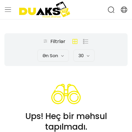
Filtrlər
Ən Son
30
Ups! Heç bir məhsul
tapılmadı.