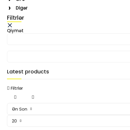
Digər
Filtrlər
Qiymət
Latest products
Filtrlər
Ən Son
20