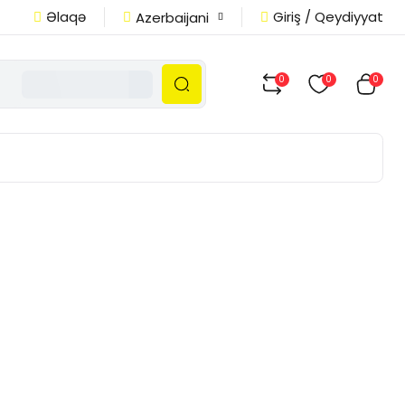
Əlaqə
Giriş / Qeydiyyat
Azerbaijani
0
0
0