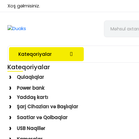
Xoş gəlmisiniz.
Kateqoriyalar
Kateqoriyalar
Qulaqlıqlar
Simli Qulaqlıqlar
Power bank
Simsiz Qulaqlıqlar
Yaddaş kartı
Qulaqüstü
Şarj Cihazları və Başlıqlar
Simsiz
Saatlar və Qolbaqlar
Simli
Saatlar
USB Naqillər
Saat Qolbaqları
Type-C–Lightning