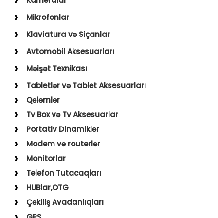
Kameralar
USB–Type-C
Action kameralar (Sport)
Mikrofonlar
Type-C–Type-C
Uşaq Kameraları
Karaoke Mikrofonları
Klaviatura və Siçanlar
USB–Lightning
İp Kameralar
Yaxa Mikrofonları
Klaviatura və Siçan
Avtomobil Aksesuarları
USB–Micro
Mousepad
Digər Aksesuarlar
Məişət Texnikası
Holder
Saçqırxan, Üzqırxan
Tabletlər və Tablet Aksesuarları
Avto Kameralar
Sobalar
Qələmlər
FM Modulyatorlar
Fenlər
Tv Box və Tv Aksesuarlar
Avto Başlıq
Blender, Toster, Kettle
Portativ Dinamiklər
Digər Məişət Texnikaları
Modem və routerlər
Monitorlar
Telefon Tutacaqları
HUBlar,OTG
Çəkiliş Avadanlıqları
GPS