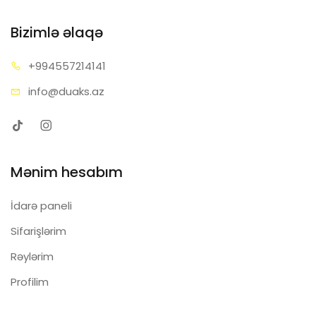
Bizimlə əlaqə
+99455
7214141
info@d
uaks.az
Mənim hesabım
İdarə paneli
Sifarişlərim
Rəylərim
Profilim