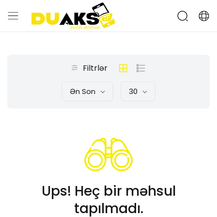
Filtrlər
Ən Son
30
Ups! Heç bir məhsul
tapılmadı.