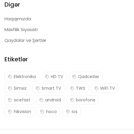
Digər
Haqqımızda
Məxfilik Siyasəti
Qaydalar və Şərtlər
Etiketlər
Elektronika
HD TV
Qadcetlər
Simsiz
Smart TV
TWS
WiFi TV
acefast
android
borofone
hikvision
hoco
ios