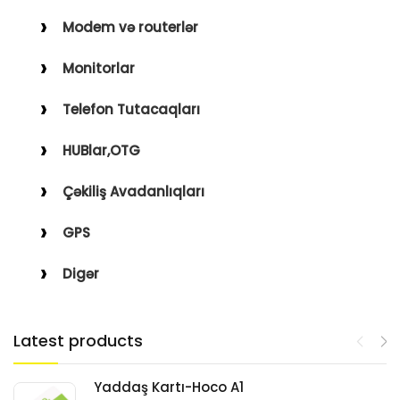
Modem və routerlər
Monitorlar
Telefon Tutacaqları
HUBlar,OTG
Çəkiliş Avadanlıqları
GPS
Digər
Latest products
Yaddaş Kartı-Hoco A1