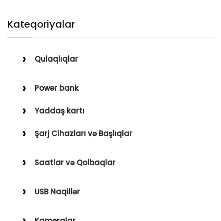
Kateqoriyalar
Qulaqlıqlar
Simli Qulaqlıqlar
Power bank
Simsiz Qulaqlıqlar
Yaddaş kartı
Qulaqüstü
Şarj Cihazları və Başlıqlar
Simsiz
Saatlar və Qolbaqlar
Simli
Saatlar
USB Naqillər
Saat Qolbaqları
Type-C–Lightning
Kameralar