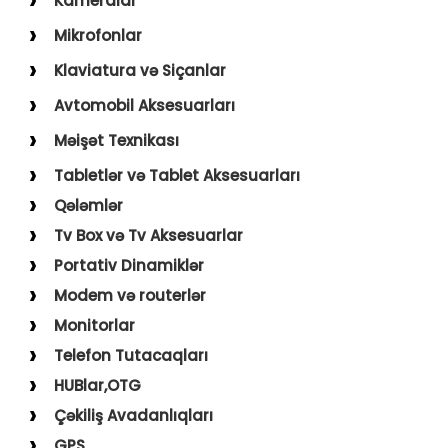
Kameralar
USB–Type-C
Action kameralar (Sport)
Mikrofonlar
Type-C–Type-C
Uşaq Kameraları
Karaoke Mikrofonları
Klaviatura və Siçanlar
USB–Lightning
İp Kameralar
Yaxa Mikrofonları
Klaviatura və Siçan
Avtomobil Aksesuarları
USB–Micro
Mousepad
Digər Aksesuarlar
Məişət Texnikası
Holder
Saçqırxan, Üzqırxan
Tabletlər və Tablet Aksesuarları
Avto Kameralar
Sobalar
Qələmlər
FM Modulyatorlar
Fenlər
Tv Box və Tv Aksesuarlar
Avto Başlıq
Blender, Toster, Kettle
Portativ Dinamiklər
Digər Məişət Texnikaları
Modem və routerlər
Monitorlar
Telefon Tutacaqları
HUBlar,OTG
Çəkiliş Avadanlıqları
GPS