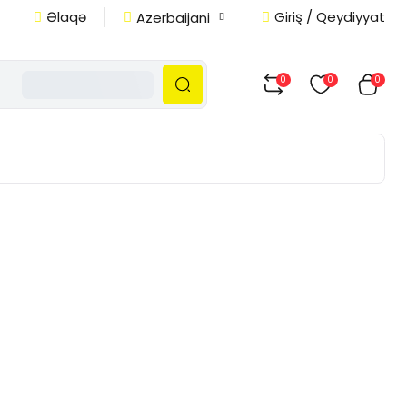
Əlaqə
Giriş / Qeydiyyat
Azerbaijani
0
0
0