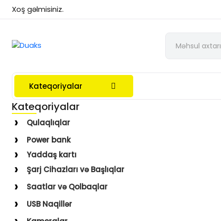
Xoş gəlmisiniz.
Kateqoriyalar
Kateqoriyalar
Qulaqlıqlar
Simli Qulaqlıqlar
Power bank
Simsiz Qulaqlıqlar
Yaddaş kartı
Qulaqüstü
Şarj Cihazları və Başlıqlar
Simsiz
Saatlar və Qolbaqlar
Simli
Saatlar
USB Naqillər
Saat Qolbaqları
Type-C–Lightning