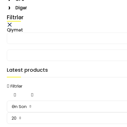
Digər
Filtrlər
Qiymət
Latest products
Filtrlər
Ən Son
20