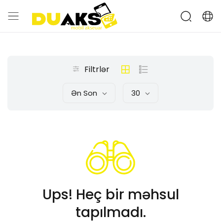
Filtrlər
Ən Son
30
Ups! Heç bir məhsul
tapılmadı.