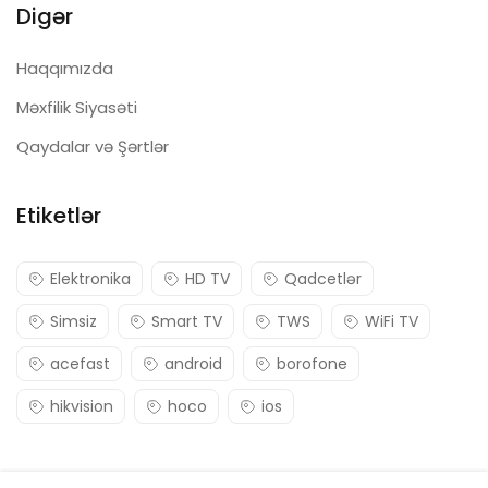
Digər
Haqqımızda
Məxfilik Siyasəti
Qaydalar və Şərtlər
Etiketlər
Elektronika
HD TV
Qadcetlər
Simsiz
Smart TV
TWS
WiFi TV
acefast
android
borofone
hikvision
hoco
ios