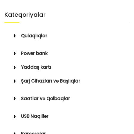
Kateqoriyalar
Qulaqlıqlar
Simli Qulaqlıqlar
Power bank
Simsiz Qulaqlıqlar
Yaddaş kartı
Qulaqüstü
Şarj Cihazları və Başlıqlar
Simsiz
Saatlar və Qolbaqlar
Simli
Saatlar
USB Naqillər
Saat Qolbaqları
Type-C–Lightning
Kameralar