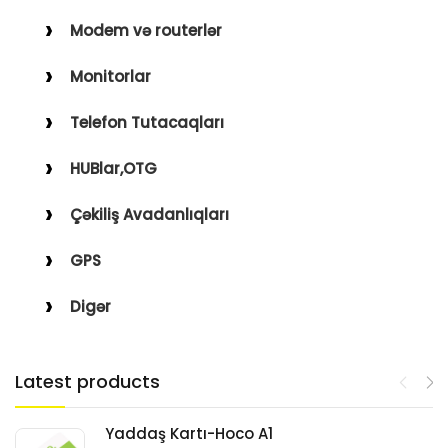
Modem və routerlər
Monitorlar
Telefon Tutacaqları
HUBlar,OTG
Çəkiliş Avadanlıqları
GPS
Digər
Latest products
Yaddaş Kartı-Hoco A1