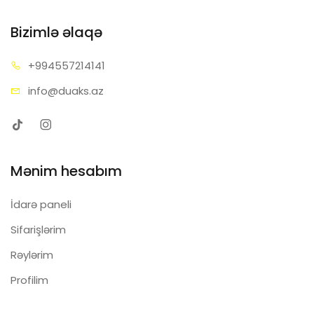
Bizimlə əlaqə
+99455
7214141
info@d
uaks.az
Mənim hesabım
İdarə paneli
Sifarişlərim
Rəylərim
Profilim