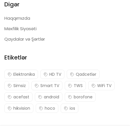
Digər
Haqqımızda
Məxfilik Siyasəti
Qaydalar və Şərtlər
Etiketlər
Elektronika
HD TV
Qadcetlər
Simsiz
Smart TV
TWS
WiFi TV
acefast
android
borofone
hikvision
hoco
ios