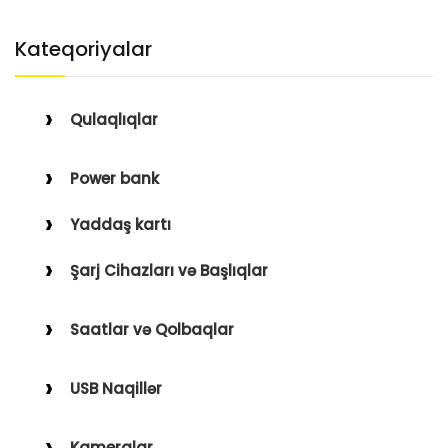
Kateqoriyalar
Qulaqlıqlar
Simli Qulaqlıqlar
Power bank
Simsiz Qulaqlıqlar
Yaddaş kartı
Qulaqüstü
Şarj Cihazları və Başlıqlar
Simsiz
Saatlar və Qolbaqlar
Simli
Saatlar
USB Naqillər
Saat Qolbaqları
Type-C–Lightning
Kameralar