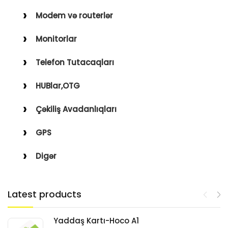
Modem və routerlər
Monitorlar
Telefon Tutacaqları
HUBlar,OTG
Çəkiliş Avadanlıqları
GPS
Digər
Latest products
Yaddaş Kartı-Hoco A1