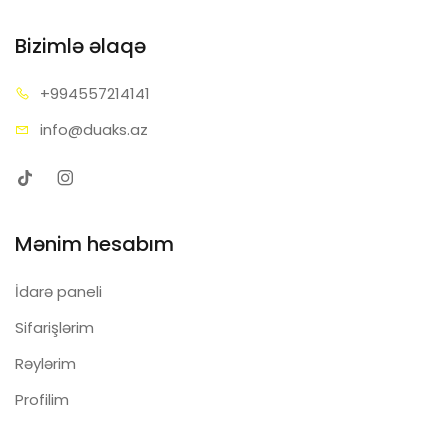
Bizimlə əlaqə
+99455
7214141
info@d
uaks.az
Mənim hesabım
İdarə paneli
Sifarişlərim
Rəylərim
Profilim