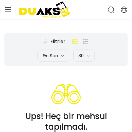
Filtrlər
Ən Son
30
Ups! Heç bir məhsul
tapılmadı.