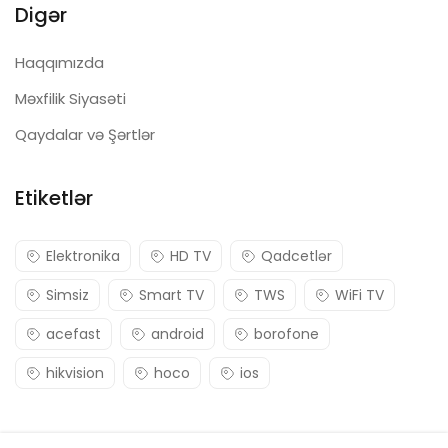
Digər
Haqqımızda
Məxfilik Siyasəti
Qaydalar və Şərtlər
Etiketlər
Elektronika
HD TV
Qadcetlər
Simsiz
Smart TV
TWS
WiFi TV
acefast
android
borofone
hikvision
hoco
ios