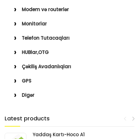
Modem və routerlər
Monitorlar
Telefon Tutacaqları
HUBlar,OTG
Çəkiliş Avadanlıqları
GPS
Digər
Latest products
Yaddaş Kartı-Hoco A1