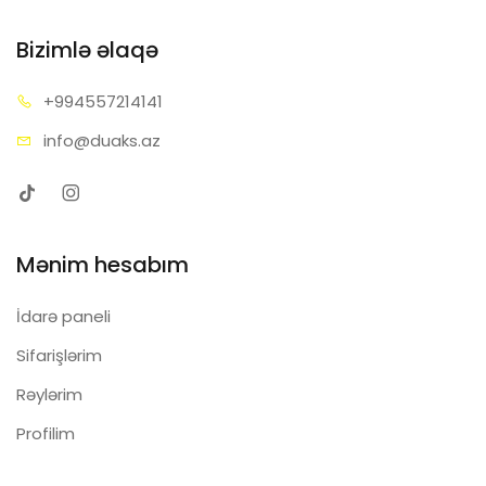
Bizimlə əlaqə
+99455
7214141
info@d
uaks.az
Mənim hesabım
İdarə paneli
Sifarişlərim
Rəylərim
Profilim