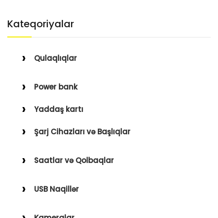
Kateqoriyalar
Qulaqlıqlar
Simli Qulaqlıqlar
Power bank
Simsiz Qulaqlıqlar
Yaddaş kartı
Qulaqüstü
Şarj Cihazları və Başlıqlar
Simsiz
Saatlar və Qolbaqlar
Simli
Saatlar
USB Naqillər
Saat Qolbaqları
Type-C–Lightning
Kameralar