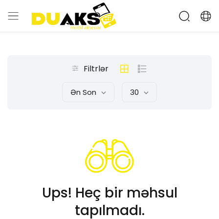
Filtrlər
Ən Son
30
Ups! Heç bir məhsul
tapılmadı.