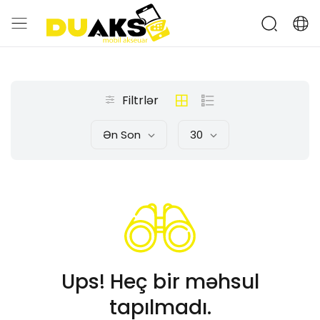
Filtrlər
Ən Son
30
Ups! Heç bir məhsul
tapılmadı.