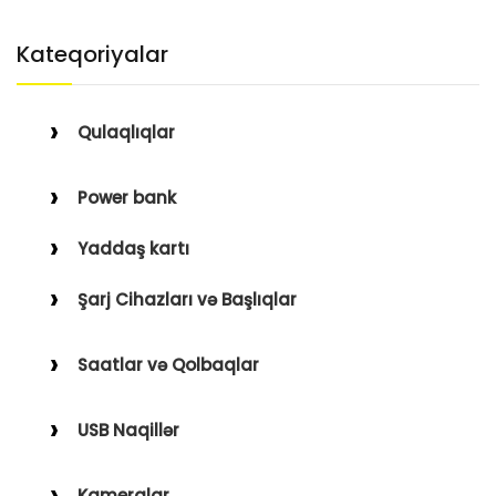
Kateqoriyalar
Qulaqlıqlar
Simli Qulaqlıqlar
Power bank
Simsiz Qulaqlıqlar
Yaddaş kartı
Qulaqüstü
Şarj Cihazları və Başlıqlar
Simsiz
Saatlar və Qolbaqlar
Simli
Saatlar
USB Naqillər
Saat Qolbaqları
Type-C–Lightning
Kameralar