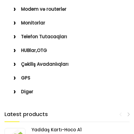
Modem və routerlər
Monitorlar
Telefon Tutacaqları
HUBlar,OTG
Çəkiliş Avadanlıqları
GPS
Digər
Latest products
Yaddaş Kartı-Hoco A1