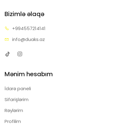
Bizimlə əlaqə
+99455
7214141
info@d
uaks.az
Mənim hesabım
İdarə paneli
Sifarişlərim
Rəylərim
Profilim