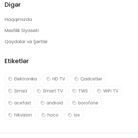
Digər
Haqqımızda
Məxfilik Siyasəti
Qaydalar və Şərtlər
Etiketlər
Elektronika
HD TV
Qadcetlər
Simsiz
Smart TV
TWS
WiFi TV
acefast
android
borofone
hikvision
hoco
ios