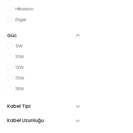
Hikvision
Digər
Güc
5W
10W
12W
15W
18W
20W
Kabel Tipi
25W
Kabel Uzunluğu
30W
35W