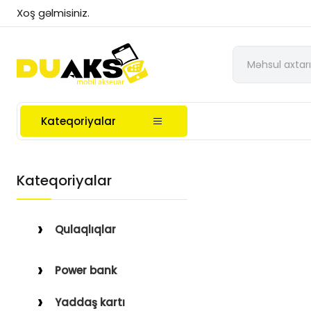
Xoş gəlmisiniz.
Kateqoriyalar
Kateqoriyalar
Qulaqlıqlar
Simli Qulaqlıqlar
Power bank
Simsiz Qulaqlıqlar
Yaddaş kartı
Qulaqüstü