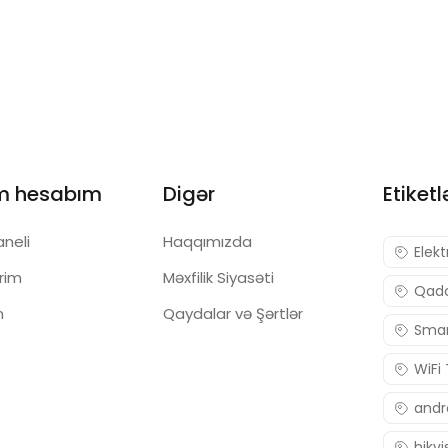
K9950
m hesabım
Digər
Etiketl
aneli
Haqqımızda
Elekt
ərim
Məxfilik Siyasəti
Qadc
m
Qaydalar və Şərtlər
Smar
WiFi
andr
hikvi