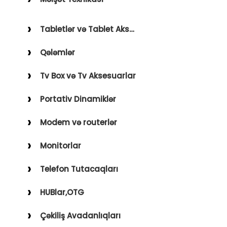
Holder
Saçqırxan, Üzqırxan
Avto Kameralar
Tabletlər və Tablet Aksesuarları
Sobalar
FM Modulyatorlar
Qələmlər
Fenlər
Avto Başlıq
Blender, Toster, Kettle
Tv Box və Tv Aksesuarlar
Digər Məişət Texnikaları
Portativ Dinamiklər
Modem və routerlər
Monitorlar
Telefon Tutacaqları
HUBlar,OTG
Çəkiliş Avadanlıqları