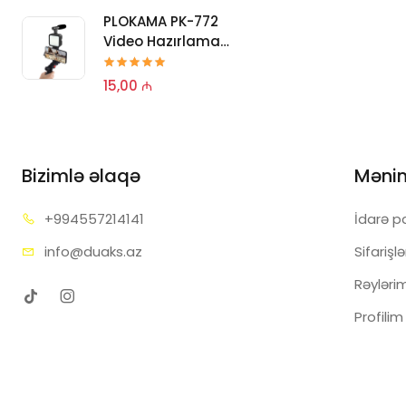
25,00 ₼
PLOKAMA PK-772
Video Hazırlama
PLOKAMA P
Dəsti
Pro Tripod
15,00 ₼
25,00 ₼
Bizimlə əlaqə
Məni
+99455
7214141
İdarə p
info@d
uaks.az
Sifarişl
Rəyləri
Profilim