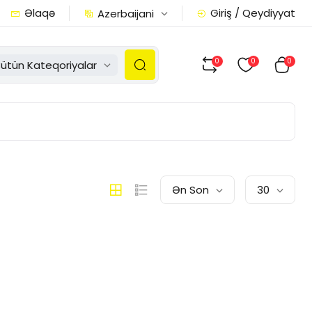
Əlaqə
Giriş / Qeydiyyat
Azerbaijani
0
0
0
ütün Kateqoriyalar
Ən Son
30