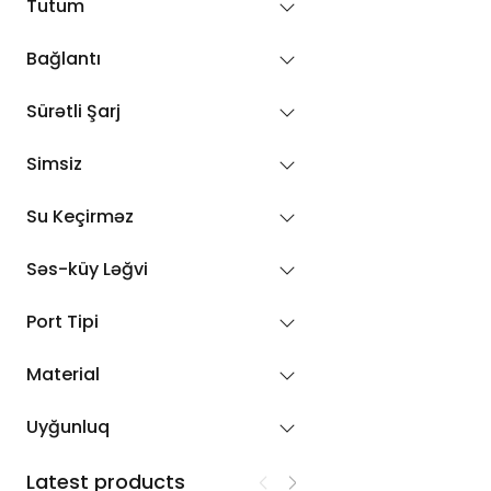
Tutum
45W
Bağlantı
65W
Sürətli Şarj
67W
100W
Simsiz
140W
Su Keçirməz
240W
Səs-küy Ləğvi
Port Tipi
Material
Uyğunluq
Latest products