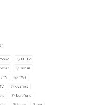
ər
ronika
HD TV
etlər
Simsiz
t TV
TWS
 TV
acefast
oid
borofone
sion
hoco
ios