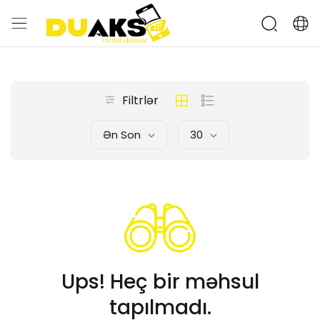
Filtrlər
Ən Son
30
Ups! Heç bir məhsul
tapılmadı.