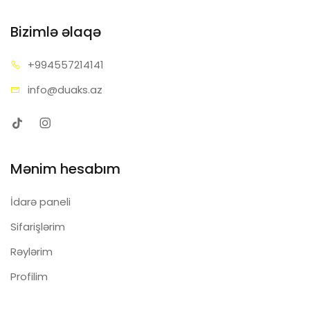
Bizimlə əlaqə
+99455
7214141
info@d
uaks.az
Mənim hesabım
İdarə paneli
Sifarişlərim
Rəylərim
Profilim