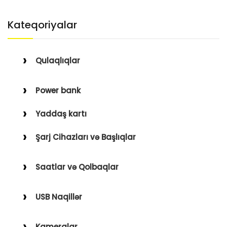
Kateqoriyalar
Qulaqlıqlar
Simli Qulaqlıqlar
Power bank
Simsiz Qulaqlıqlar
Yaddaş kartı
Qulaqüstü
Şarj Cihazları və Başlıqlar
Simsiz
Saatlar və Qolbaqlar
Simli
Saatlar
USB Naqillər
Saat Qolbaqları
Type-C–Lightning
Kameralar