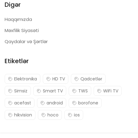
Digər
Haqqımızda
Məxfilik Siyasəti
Qaydalar və Şərtlər
Etiketlər
Elektronika
HD TV
Qadcetlər
Simsiz
Smart TV
TWS
WiFi TV
acefast
android
borofone
hikvision
hoco
ios