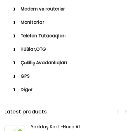
Modem və routerlər
Monitorlar
Telefon Tutacaqları
HUBlar,OTG
Çəkiliş Avadanlıqları
GPS
Digər
Latest products
Yaddaş Kartı-Hoco A1