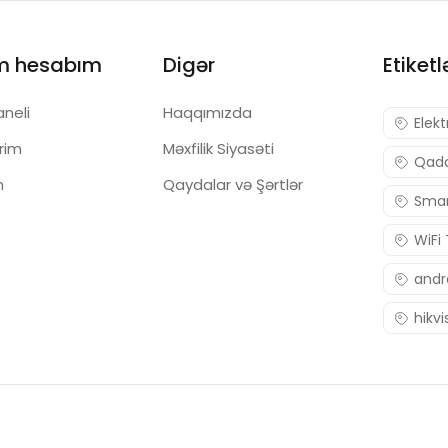
m hesabım
Digər
Etiketl
aneli
Haqqımızda
Elekt
ərim
Məxfilik Siyasəti
Qadc
m
Qaydalar və Şərtlər
Smar
WiFi
andr
hikvi