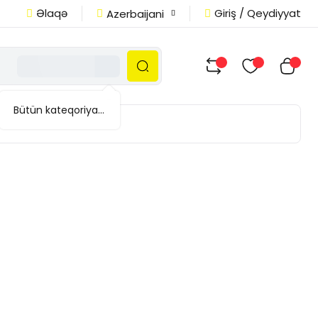
Əlaqə
Giriş / Qeydiyyat
Azerbaijani
Bütün kateqoriyalar