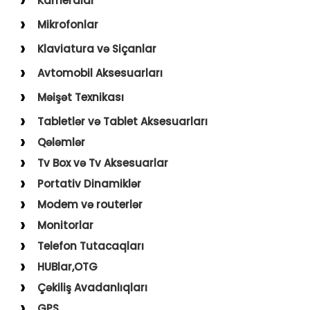
Kameralar
USB–Type-C
Action kameralar (Sport)
Mikrofonlar
Type-C–Type-C
Uşaq Kameraları
Karaoke Mikrofonları
Klaviatura və Siçanlar
USB–Lightning
İp Kameralar
Yaxa Mikrofonları
Klaviatura və Siçan
Avtomobil Aksesuarları
USB–Micro
Mousepad
Digər Aksesuarlar
Məişət Texnikası
Holder
Saçqırxan, Üzqırxan
Tabletlər və Tablet Aksesuarları
Avto Kameralar
Sobalar
Qələmlər
FM Modulyatorlar
Fenlər
Tv Box və Tv Aksesuarlar
Avto Başlıq
Blender, Toster, Kettle
Portativ Dinamiklər
Digər Məişət Texnikaları
Modem və routerlər
Monitorlar
Telefon Tutacaqları
HUBlar,OTG
Çəkiliş Avadanlıqları
GPS