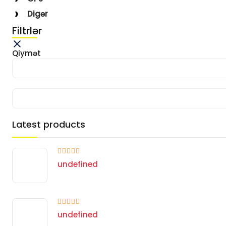
Digər
Filtrlər
Qiymət
Latest products
undefined
undefined