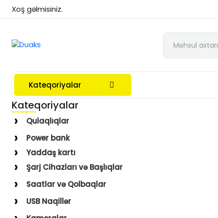
Xoş gəlmisiniz.
Kateqoriyalar
Kateqoriyalar
Qulaqlıqlar
Simli Qulaqlıqlar
Power bank
Simsiz Qulaqlıqlar
Yaddaş kartı
Qulaqüstü
Şarj Cihazları və Başlıqlar
Simsiz
Saatlar və Qolbaqlar
Simli
Saatlar
USB Naqillər
Saat Qolbaqları
Type-C–Lightning