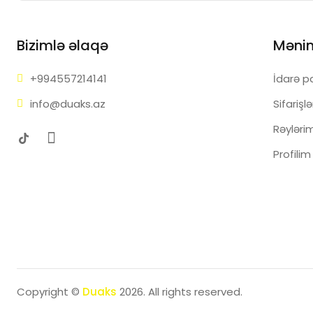
Bizimlə əlaqə
Məni
+99455
7214141
İdarə p
info@d
uaks.az
Sifarişl
Rəyləri
Profilim
Copyright ©
Duaks
2026. All rights reserved.