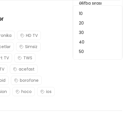
Əlifba sırası
Ən son
10
ər
Qiymət: Yuxarıdan aşağı
20
Qiymət: Aşağıdan yuxarı
30
ronika
HD TV
Uyğunluq
40
etlər
Simsiz
Ən yüksək reytinq
50
t TV
TWS
 TV
acefast
oid
borofone
sion
hoco
ios