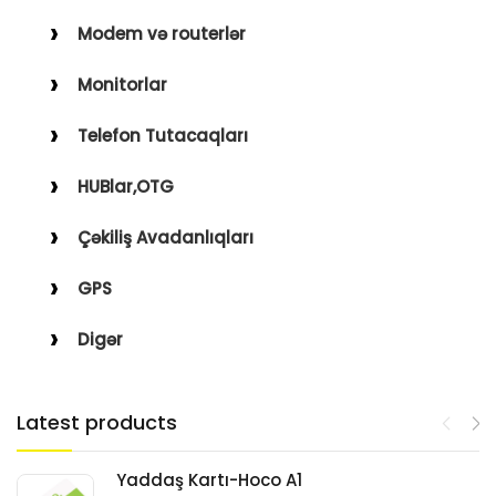
Modem və routerlər
Monitorlar
Telefon Tutacaqları
HUBlar,OTG
Çəkiliş Avadanlıqları
GPS
Digər
Latest products
Yaddaş Kartı-Hoco A1