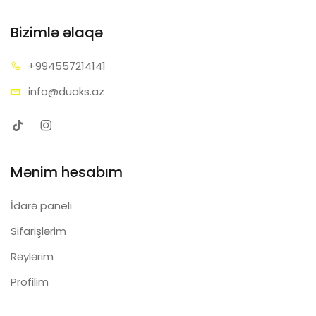
Bizimlə əlaqə
+99455
7214141
info@d
uaks.az
Mənim hesabım
İdarə paneli
Sifarişlərim
Rəylərim
Profilim