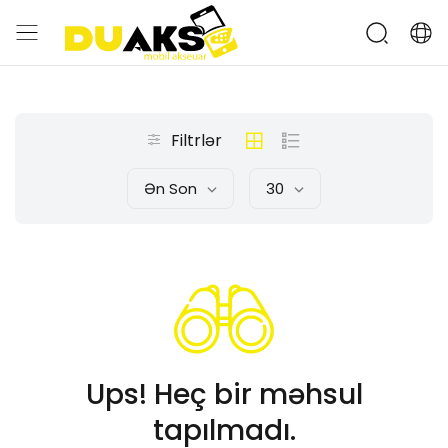
Filtrlər
Ən Son
30
Ups! Heç bir məhsul
tapılmadı.