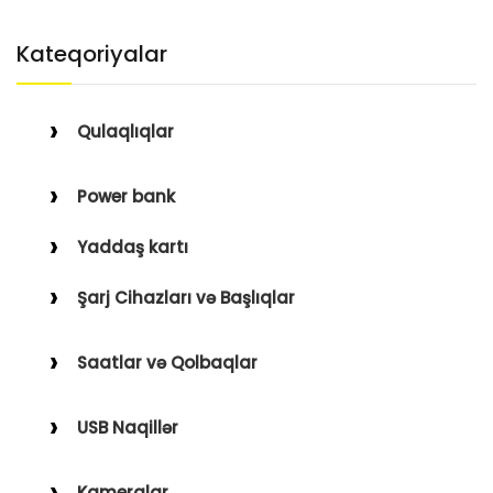
Kateqoriyalar
Qulaqlıqlar
Simli Qulaqlıqlar
Power bank
Simsiz Qulaqlıqlar
Yaddaş kartı
Qulaqüstü
Şarj Cihazları və Başlıqlar
Simsiz
Saatlar və Qolbaqlar
Simli
Saatlar
USB Naqillər
Saat Qolbaqları
Type-C–Lightning
Kameralar