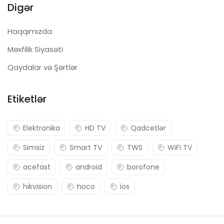
Digər
Haqqımızda
Məxfilik Siyasəti
Qaydalar və Şərtlər
Etiketlər
Elektronika
HD TV
Qadcetlər
Simsiz
Smart TV
TWS
WiFi TV
acefast
android
borofone
hikvision
hoco
ios