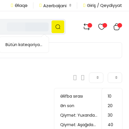
Əlaqə
Giriş / Qeydiyyat
Azerbaijani
Bütün kateqoriyalar
Əlifba sırası
10
Ən son
20
Qiymət: Yuxarıdan aşağı
30
Qiymət: Aşağıdan yuxarı
40