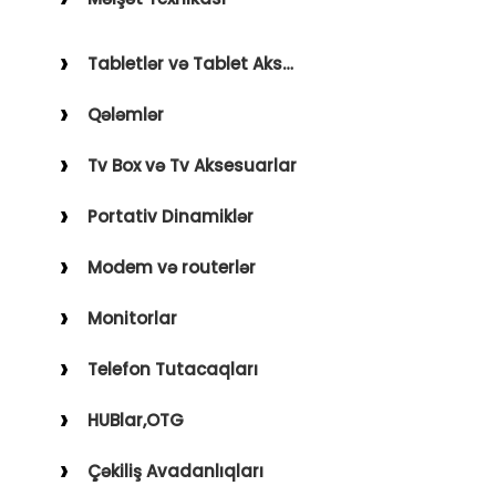
Holder
Saçqırxan, Üzqırxan
Avto Kameralar
Tabletlər və Tablet Aksesuarları
Sobalar
FM Modulyatorlar
Qələmlər
Fenlər
Avto Başlıq
Blender, Toster, Kettle
Tv Box və Tv Aksesuarlar
Digər Məişət Texnikaları
Portativ Dinamiklər
Modem və routerlər
Monitorlar
Telefon Tutacaqları
HUBlar,OTG
Çəkiliş Avadanlıqları