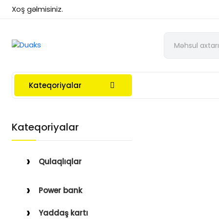
Xoş gəlmisiniz.
Kateqoriyalar
Kateqoriyalar
Qulaqlıqlar
Simli Qulaqlıqlar
Power bank
Simsiz Qulaqlıqlar
Yaddaş kartı
Qulaqüstü