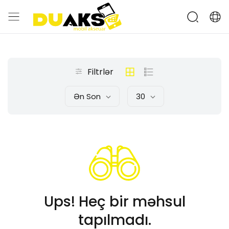
Filtrlər
Ən Son
30
Ups! Heç bir məhsul
tapılmadı.