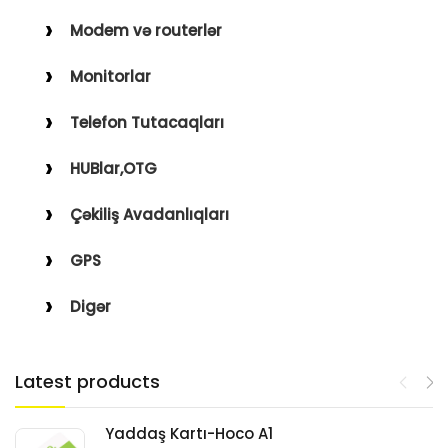
Modem və routerlər
Monitorlar
Telefon Tutacaqları
HUBlar,OTG
Çəkiliş Avadanlıqları
GPS
Digər
Latest products
Yaddaş Kartı-Hoco A1