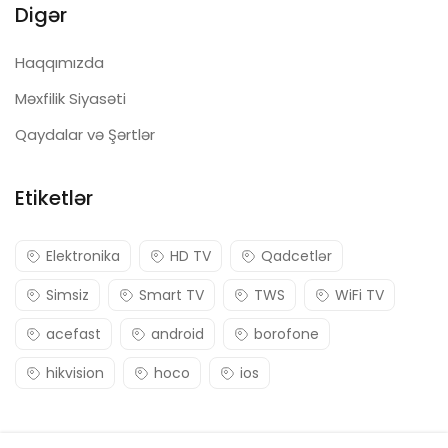
Digər
Haqqımızda
Məxfilik Siyasəti
Qaydalar və Şərtlər
Etiketlər
Elektronika
HD TV
Qadcetlər
Simsiz
Smart TV
TWS
WiFi TV
acefast
android
borofone
hikvision
hoco
ios