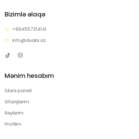
Bizimlə əlaqə
+99455
7214141
info@d
uaks.az
Mənim hesabım
İdarə paneli
Sifarişlərim
Rəylərim
Profilim