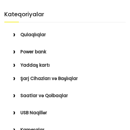
Kateqoriyalar
Qulaqlıqlar
Simli Qulaqlıqlar
Power bank
Simsiz Qulaqlıqlar
Yaddaş kartı
Qulaqüstü
Şarj Cihazları və Başlıqlar
Simsiz
Saatlar və Qolbaqlar
Simli
Saatlar
USB Naqillər
Saat Qolbaqları
Type-C–Lightning
Kameralar