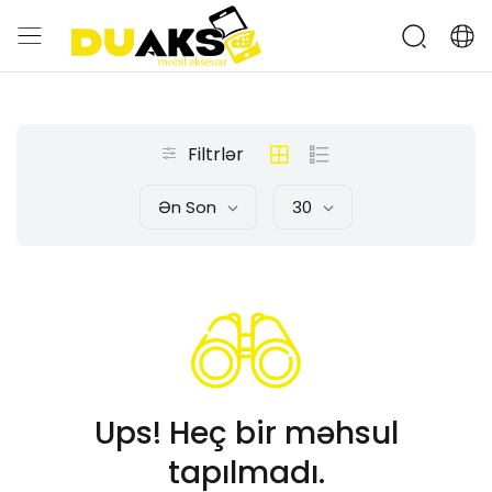
Filtrlər
Ən Son
30
Ups! Heç bir məhsul
tapılmadı.