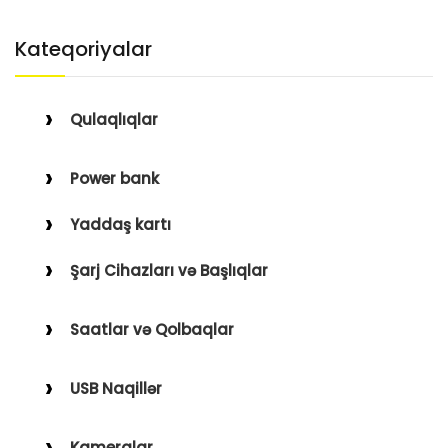
Kateqoriyalar
Qulaqlıqlar
Simli Qulaqlıqlar
Power bank
Simsiz Qulaqlıqlar
Yaddaş kartı
Qulaqüstü
Şarj Cihazları və Başlıqlar
Simsiz
Saatlar və Qolbaqlar
Simli
Saatlar
USB Naqillər
Saat Qolbaqları
Type-C–Lightning
Kameralar