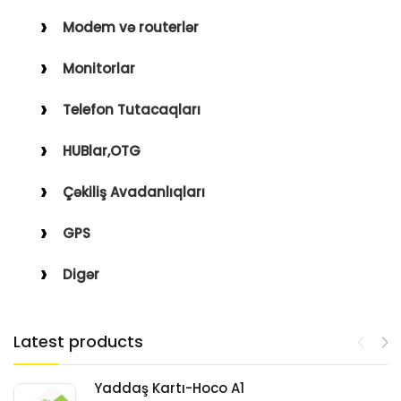
Modem və routerlər
Monitorlar
Telefon Tutacaqları
HUBlar,OTG
Çəkiliş Avadanlıqları
GPS
Digər
Latest products
Yaddaş Kartı-Hoco A1