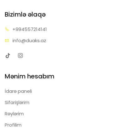
Bizimlə əlaqə
+99455
7214141
info@d
uaks.az
Mənim hesabım
İdarə paneli
Sifarişlərim
Rəylərim
Profilim