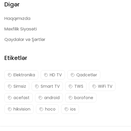
Digər
Haqqımızda
Məxfilik Siyasəti
Qaydalar və Şərtlər
Etiketlər
Elektronika
HD TV
Qadcetlər
Simsiz
Smart TV
TWS
WiFi TV
acefast
android
borofone
hikvision
hoco
ios