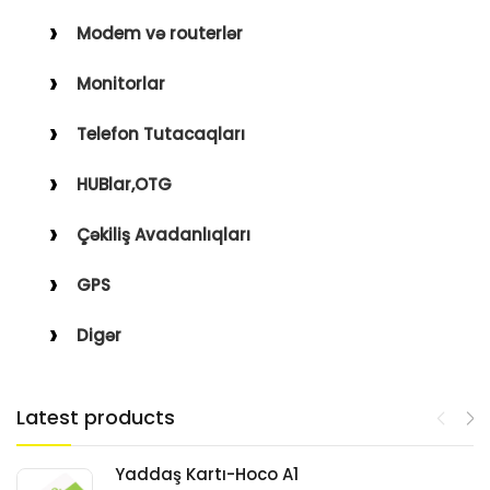
Modem və routerlər
Monitorlar
Telefon Tutacaqları
HUBlar,OTG
Çəkiliş Avadanlıqları
GPS
Digər
Latest products
Yaddaş Kartı-Hoco A1