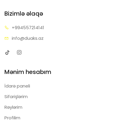
Bizimlə əlaqə
+99455
7214141
info@d
uaks.az
Mənim hesabım
İdarə paneli
Sifarişlərim
Rəylərim
Profilim