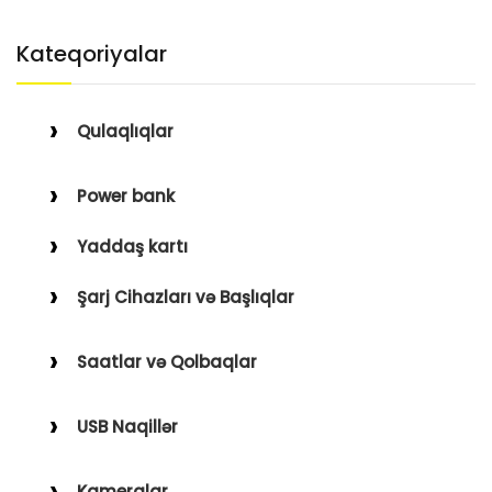
Kateqoriyalar
Qulaqlıqlar
Simli Qulaqlıqlar
Power bank
Simsiz Qulaqlıqlar
Yaddaş kartı
Qulaqüstü
Şarj Cihazları və Başlıqlar
Simsiz
Saatlar və Qolbaqlar
Simli
Saatlar
USB Naqillər
Saat Qolbaqları
Type-C–Lightning
Kameralar