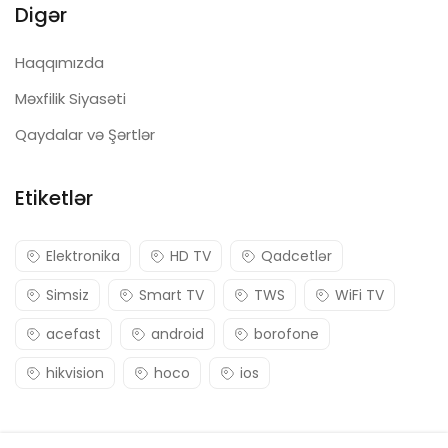
Digər
Haqqımızda
Məxfilik Siyasəti
Qaydalar və Şərtlər
Etiketlər
Elektronika
HD TV
Qadcetlər
Simsiz
Smart TV
TWS
WiFi TV
acefast
android
borofone
hikvision
hoco
ios