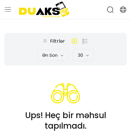
Filtrlər
Ən Son
30
Ups! Heç bir məhsul
tapılmadı.