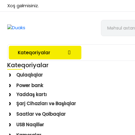
Xoş gəlmisiniz.
Kateqoriyalar
Kateqoriyalar
Qulaqlıqlar
Simli Qulaqlıqlar
Power bank
Simsiz Qulaqlıqlar
Yaddaş kartı
Qulaqüstü
Şarj Cihazları və Başlıqlar
Simsiz
Saatlar və Qolbaqlar
Simli
Saatlar
USB Naqillər
Saat Qolbaqları
Type-C–Lightning