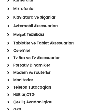
Kameralar
USB–Type-C
Action kameralar (Sport)
Mikrofonlar
Type-C–Type-C
Uşaq Kameraları
Karaoke Mikrofonları
Klaviatura və Siçanlar
USB–Lightning
İp Kameralar
Yaxa Mikrofonları
Klaviatura və Siçan
Avtomobil Aksesuarları
USB–Micro
Mousepad
Digər Aksesuarlar
Məişət Texnikası
Holder
Saçqırxan, Üzqırxan
Tabletlər və Tablet Aksesuarları
Avto Kameralar
Sobalar
Qələmlər
FM Modulyatorlar
Fenlər
Tv Box və Tv Aksesuarlar
Avto Başlıq
Blender, Toster, Kettle
Portativ Dinamiklər
Digər Məişət Texnikaları
Modem və routerlər
Monitorlar
Telefon Tutacaqları
HUBlar,OTG
Çəkiliş Avadanlıqları
GPS