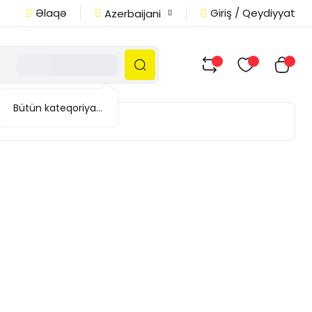
Əlaqə
Giriş / Qeydiyyat
Azerbaijani
Bütün kateqoriyalar