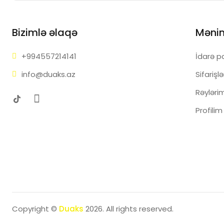
Bizimlə əlaqə
Məni
+99455
7214141
İdarə p
info@d
uaks.az
Sifarişl
Rəyləri
Profilim
Copyright ©
Duaks
2026. All rights reserved.