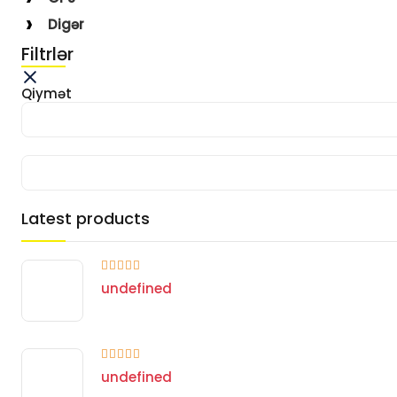
Digər
Filtrlər
Qiymət
Latest products
undefined
undefined