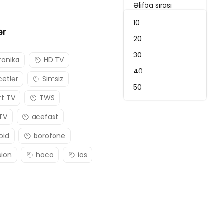
Əlifba sırası
Ən son
10
ər
Qiymət: Yuxarıdan aşağı
20
Qiymət: Aşağıdan yuxarı
30
ronika
HD TV
Uyğunluq
40
etlər
Simsiz
Ən yüksək reytinq
50
t TV
TWS
 TV
acefast
oid
borofone
sion
hoco
ios