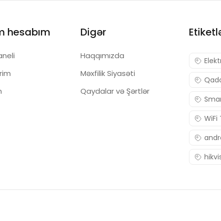
m hesabım
Digər
Etiketl
aneli
Haqqımızda
Elekt
ərim
Məxfilik Siyasəti
Qadc
m
Qaydalar və Şərtlər
Smar
WiFi
andr
hikvi