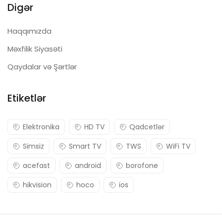
Digər
Haqqımızda
Məxfilik Siyasəti
Qaydalar və Şərtlər
Etiketlər
Elektronika
HD TV
Qadcetlər
Simsiz
Smart TV
TWS
WiFi TV
acefast
android
borofone
hikvision
hoco
ios