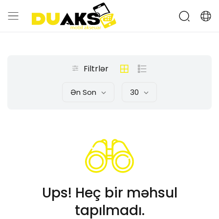
Filtrlər
Ən Son
30
Ups! Heç bir məhsul
tapılmadı.