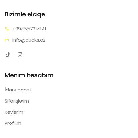
Bizimlə əlaqə
+99455
7214141
info@d
uaks.az
Mənim hesabım
İdarə paneli
Sifarişlərim
Rəylərim
Profilim