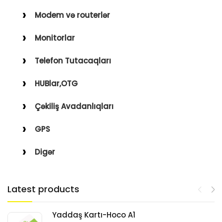
Modem və routerlər
Monitorlar
Telefon Tutacaqları
HUBlar,OTG
Çəkiliş Avadanlıqları
GPS
Digər
Latest products
Yaddaş Kartı-Hoco A1