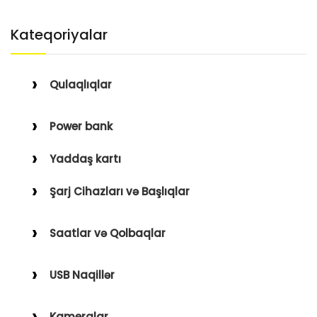
Kateqoriyalar
Qulaqlıqlar
Simli Qulaqlıqlar
Power bank
Simsiz Qulaqlıqlar
Yaddaş kartı
Qulaqüstü
Şarj Cihazları və Başlıqlar
Simsiz
Saatlar və Qolbaqlar
Simli
Saatlar
USB Naqillər
Saat Qolbaqları
Type-C–Lightning
Kameralar