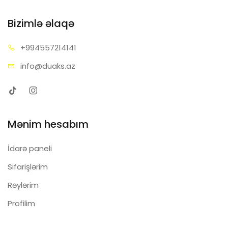
Bizimlə əlaqə
+99455
7214141
info@d
uaks.az
Mənim hesabım
İdarə paneli
Sifarişlərim
Rəylərim
Profilim