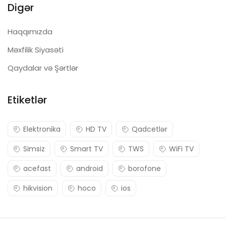
Digər
Haqqımızda
Məxfilik Siyasəti
Qaydalar və Şərtlər
Etiketlər
Elektronika
HD TV
Qadcetlər
Simsiz
Smart TV
TWS
WiFi TV
acefast
android
borofone
hikvision
hoco
ios