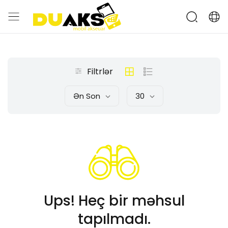
Filtrlər
Ən Son
30
Ups! Heç bir məhsul
tapılmadı.