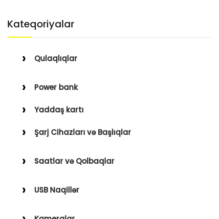
Kateqoriyalar
Qulaqlıqlar
Simli Qulaqlıqlar
Power bank
Simsiz Qulaqlıqlar
Yaddaş kartı
Qulaqüstü
Şarj Cihazları və Başlıqlar
Simsiz
Saatlar və Qolbaqlar
Simli
Saatlar
USB Naqillər
Saat Qolbaqları
Type-C–Lightning
Kameralar