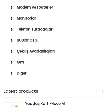
Modem və routerlər
Monitorlar
Telefon Tutacaqları
HUBlar,OTG
Çəkiliş Avadanlıqları
GPS
Digər
Latest products
Yaddaş Kartı-Hoco A1