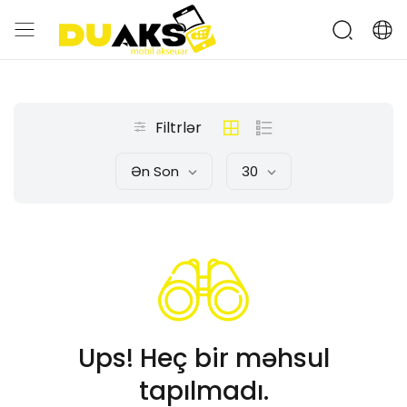
Filtrlər
Ən Son
30
Ups! Heç bir məhsul
tapılmadı.