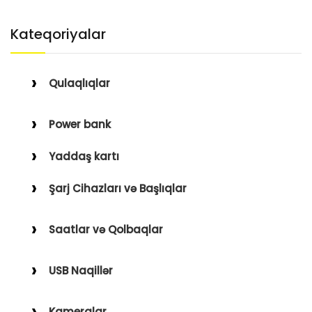
Kateqoriyalar
Qulaqlıqlar
Simli Qulaqlıqlar
Power bank
Simsiz Qulaqlıqlar
Yaddaş kartı
Qulaqüstü
Şarj Cihazları və Başlıqlar
Simsiz
Saatlar və Qolbaqlar
Simli
Saatlar
USB Naqillər
Saat Qolbaqları
Type-C–Lightning
Kameralar