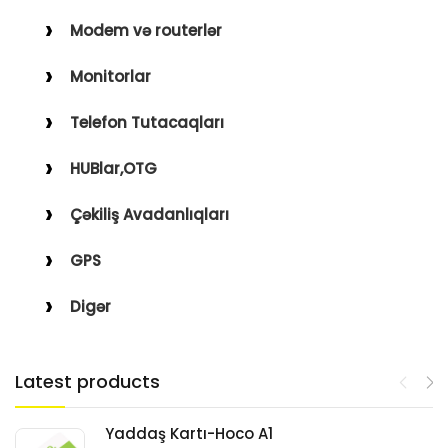
Modem və routerlər
Monitorlar
Telefon Tutacaqları
HUBlar,OTG
Çəkiliş Avadanlıqları
GPS
Digər
Latest products
Yaddaş Kartı-Hoco A1