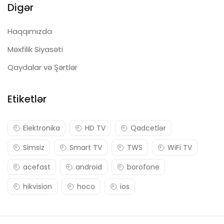
Digər
Haqqımızda
Məxfilik Siyasəti
Qaydalar və Şərtlər
Etiketlər
Elektronika
HD TV
Qadcetlər
Simsiz
Smart TV
TWS
WiFi TV
acefast
android
borofone
hikvision
hoco
ios