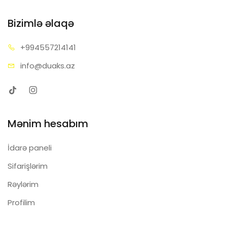
Bizimlə əlaqə
+99455
7214141
info@d
uaks.az
Mənim hesabım
İdarə paneli
Sifarişlərim
Rəylərim
Profilim