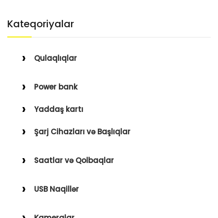
Kateqoriyalar
Qulaqlıqlar
Simli Qulaqlıqlar
Power bank
Simsiz Qulaqlıqlar
Yaddaş kartı
Qulaqüstü
Şarj Cihazları və Başlıqlar
Simsiz
Saatlar və Qolbaqlar
Simli
Saatlar
USB Naqillər
Saat Qolbaqları
Type-C–Lightning
Kameralar