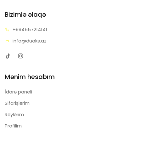
Bizimlə əlaqə
+99455
7214141
info@d
uaks.az
Mənim hesabım
İdarə paneli
Sifarişlərim
Rəylərim
Profilim