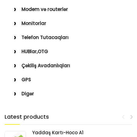
Modem və routerlər
Monitorlar
Telefon Tutacaqları
HUBlar,OTG
Çəkiliş Avadanlıqları
GPS
Digər
Latest products
Yaddaş Kartı-Hoco A1