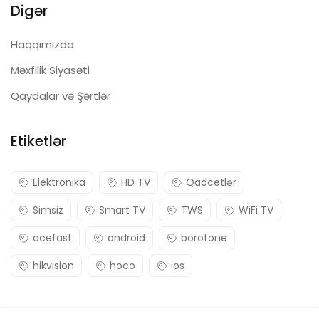
Digər
Haqqımızda
Məxfilik Siyasəti
Qaydalar və Şərtlər
Etiketlər
Elektronika
HD TV
Qadcetlər
Simsiz
Smart TV
TWS
WiFi TV
acefast
android
borofone
hikvision
hoco
ios