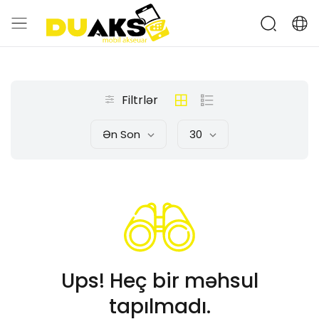
Filtrlər
Ən Son
30
Ups! Heç bir məhsul
tapılmadı.