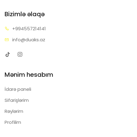
Bizimlə əlaqə
+99455
7214141
info@d
uaks.az
Mənim hesabım
İdarə paneli
Sifarişlərim
Rəylərim
Profilim