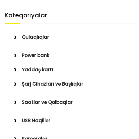
Kateqoriyalar
Qulaqlıqlar
Simli Qulaqlıqlar
Power bank
Simsiz Qulaqlıqlar
Yaddaş kartı
Qulaqüstü
Şarj Cihazları və Başlıqlar
Simsiz
Saatlar və Qolbaqlar
Simli
Saatlar
USB Naqillər
Saat Qolbaqları
Type-C–Lightning
Kameralar