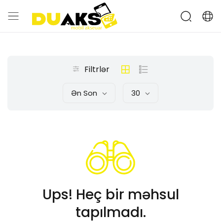
Filtrlər
Ən Son
30
Ups! Heç bir məhsul
tapılmadı.