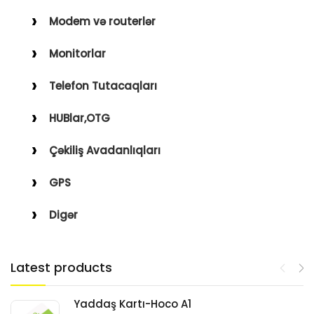
Modem və routerlər
Monitorlar
Telefon Tutacaqları
HUBlar,OTG
Çəkiliş Avadanlıqları
GPS
Digər
Latest products
Yaddaş Kartı-Hoco A1