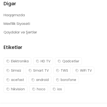
Digər
Haqqımızda
Məxfilik Siyasəti
Qaydalar və Şərtlər
Etiketlər
Elektronika
HD TV
Qadcetlər
Simsiz
Smart TV
TWS
WiFi TV
acefast
android
borofone
hikvision
hoco
ios