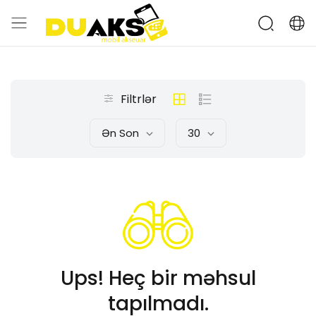
Filtrlər
Ən Son
30
Ups! Heç bir məhsul
tapılmadı.