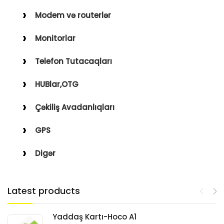
Modem və routerlər
Monitorlar
Telefon Tutacaqları
HUBlar,OTG
Çəkiliş Avadanlıqları
GPS
Digər
Latest products
Yaddaş Kartı-Hoco A1