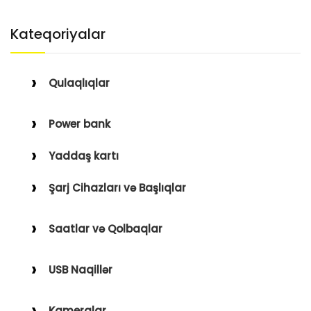
Kateqoriyalar
Qulaqlıqlar
Simli Qulaqlıqlar
Power bank
Simsiz Qulaqlıqlar
Yaddaş kartı
Qulaqüstü
Şarj Cihazları və Başlıqlar
Simsiz
Saatlar və Qolbaqlar
Simli
Saatlar
USB Naqillər
Saat Qolbaqları
Type-C–Lightning
Kameralar