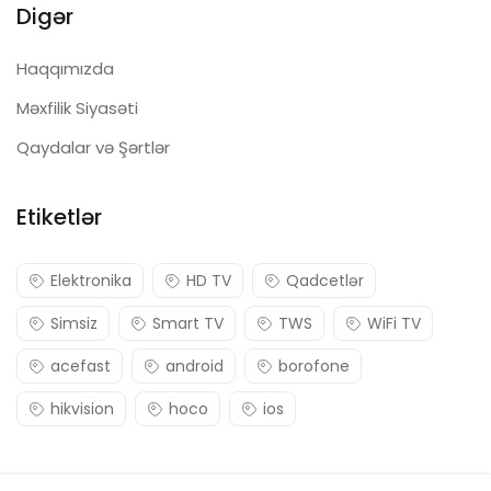
Digər
Haqqımızda
Məxfilik Siyasəti
Qaydalar və Şərtlər
Etiketlər
Elektronika
HD TV
Qadcetlər
Simsiz
Smart TV
TWS
WiFi TV
acefast
android
borofone
hikvision
hoco
ios