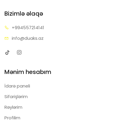
Bizimlə əlaqə
+99455
7214141
info@d
uaks.az
Mənim hesabım
İdarə paneli
Sifarişlərim
Rəylərim
Profilim