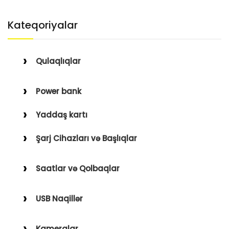
Kateqoriyalar
Qulaqlıqlar
Simli Qulaqlıqlar
Power bank
Simsiz Qulaqlıqlar
Yaddaş kartı
Qulaqüstü
Şarj Cihazları və Başlıqlar
Simsiz
Saatlar və Qolbaqlar
Simli
Saatlar
USB Naqillər
Saat Qolbaqları
Type-C–Lightning
Kameralar