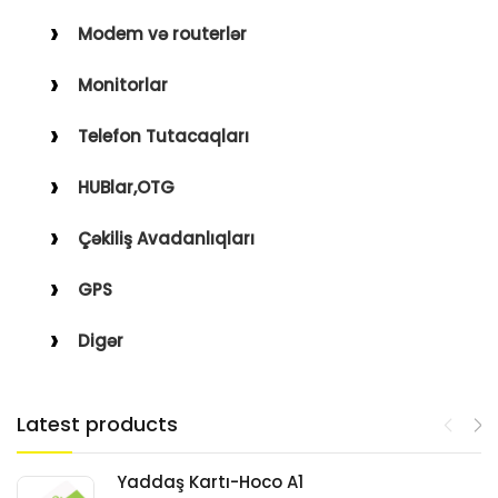
Modem və routerlər
Monitorlar
Telefon Tutacaqları
HUBlar,OTG
Çəkiliş Avadanlıqları
GPS
Digər
Latest products
Yaddaş Kartı-Hoco A1