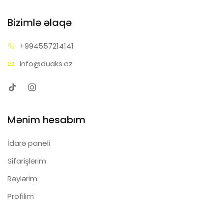
Bizimlə əlaqə
+99455
7214141
info@d
uaks.az
Mənim hesabım
İdarə paneli
Sifarişlərim
Rəylərim
Profilim