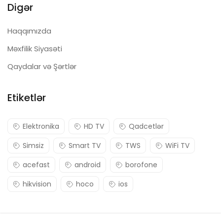
Digər
Haqqımızda
Məxfilik Siyasəti
Qaydalar və Şərtlər
Etiketlər
Elektronika
HD TV
Qadcetlər
Simsiz
Smart TV
TWS
WiFi TV
acefast
android
borofone
hikvision
hoco
ios