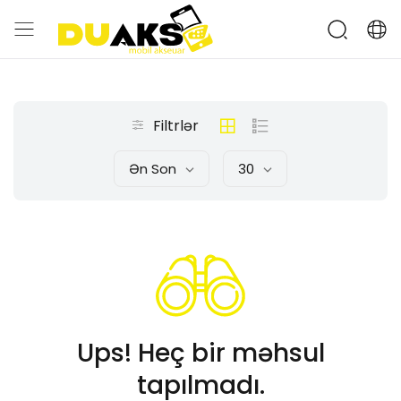
Filtrlər
Ən Son
30
Ups! Heç bir məhsul
tapılmadı.