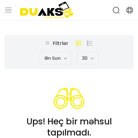
Filtrlər
Ən Son
30
Ups! Heç bir məhsul
tapılmadı.