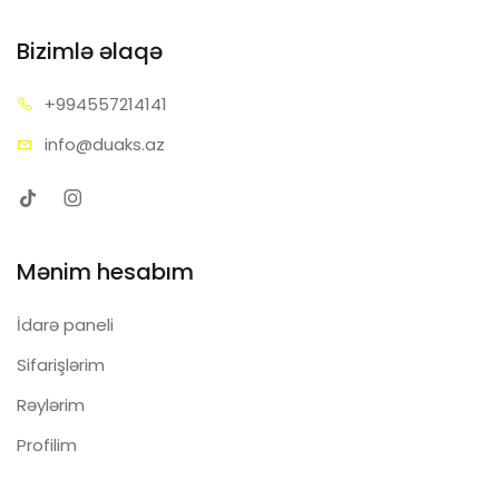
Bizimlə əlaqə
+99455
7214141
info@d
uaks.az
Mənim hesabım
İdarə paneli
Sifarişlərim
Rəylərim
Profilim