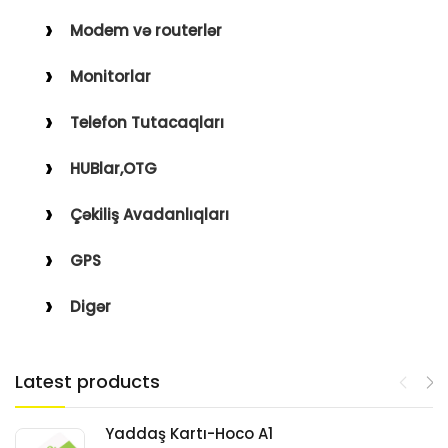
Modem və routerlər
Monitorlar
Telefon Tutacaqları
HUBlar,OTG
Çəkiliş Avadanlıqları
GPS
Digər
Latest products
Yaddaş Kartı-Hoco A1