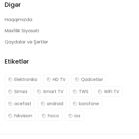
Digər
Haqqımızda
Məxfilik Siyasəti
Qaydalar və Şərtlər
Etiketlər
Elektronika
HD TV
Qadcetlər
Simsiz
Smart TV
TWS
WiFi TV
acefast
android
borofone
hikvision
hoco
ios