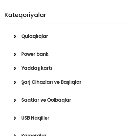
Kateqoriyalar
Qulaqlıqlar
Simli Qulaqlıqlar
Power bank
Simsiz Qulaqlıqlar
Yaddaş kartı
Qulaqüstü
Şarj Cihazları və Başlıqlar
Simsiz
Saatlar və Qolbaqlar
Simli
Saatlar
USB Naqillər
Saat Qolbaqları
Type-C–Lightning
Kameralar