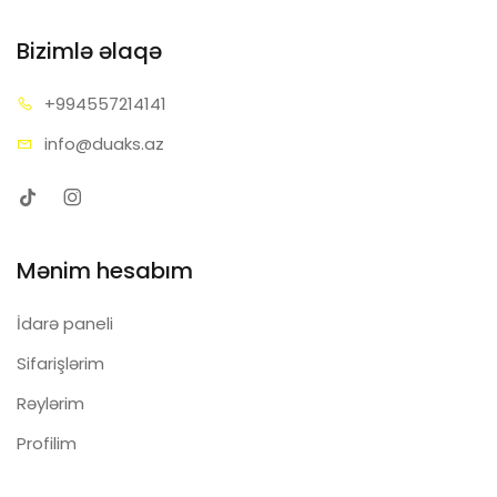
Bizimlə əlaqə
+99455
7214141
info@d
uaks.az
Mənim hesabım
İdarə paneli
Sifarişlərim
Rəylərim
Profilim