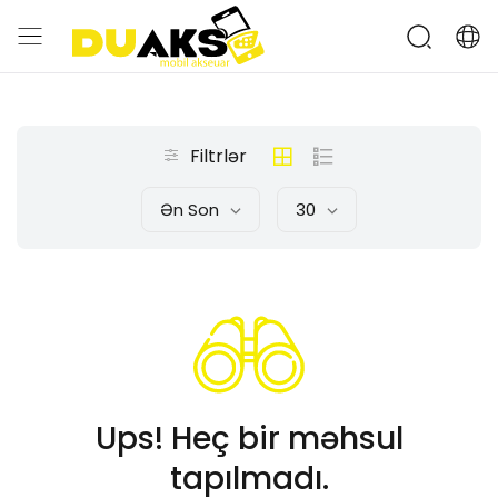
Filtrlər
Ən Son
30
Ups! Heç bir məhsul
tapılmadı.