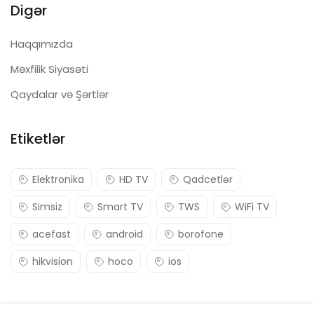
Digər
Haqqımızda
Məxfilik Siyasəti
Qaydalar və Şərtlər
Etiketlər
Elektronika
HD TV
Qadcetlər
Simsiz
Smart TV
TWS
WiFi TV
acefast
android
borofone
hikvision
hoco
ios