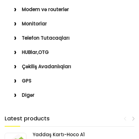
Modem və routerlər
Monitorlar
Telefon Tutacaqları
HUBlar,OTG
Çəkiliş Avadanlıqları
GPS
Digər
Latest products
Yaddaş Kartı-Hoco A1