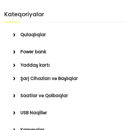
Kateqoriyalar
Qulaqlıqlar
Simli Qulaqlıqlar
Power bank
Simsiz Qulaqlıqlar
Yaddaş kartı
Qulaqüstü
Şarj Cihazları və Başlıqlar
Simsiz
Saatlar və Qolbaqlar
Simli
Saatlar
USB Naqillər
Saat Qolbaqları
Type-C–Lightning
Kameralar