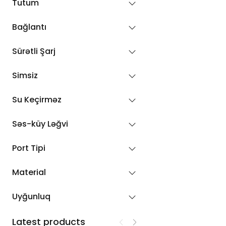
Tutum
45W
Bağlantı
65W
Sürətli Şarj
67W
100W
Simsiz
140W
Su Keçirməz
240W
Səs-küy Ləğvi
Port Tipi
Material
Uyğunluq
Latest products