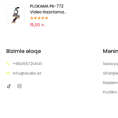
25,00 ₼
PLOKAMA PK-772
Video Hazırlama
PLOKAMA P
Dəsti
Pro Tripod
15,00 ₼
25,00 ₼
Bizimlə əlaqə
Məni
+99455
7214141
İdarə p
info@d
uaks.az
Sifarişl
Rəyləri
Profilim