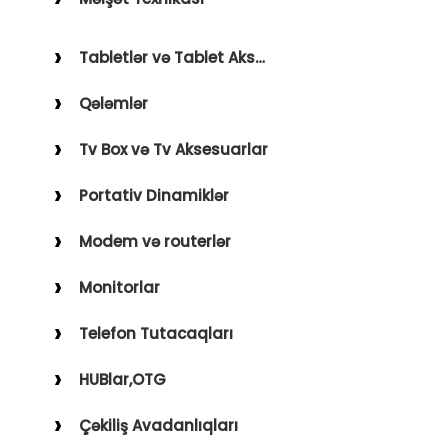
Holder
Saçqırxan, Üzqırxan
Avto Kameralar
Tabletlər və Tablet Aksesuarları
Sobalar
FM Modulyatorlar
Qələmlər
Fenlər
Avto Başlıq
Blender, Toster, Kettle
Tv Box və Tv Aksesuarlar
Digər Məişət Texnikaları
Portativ Dinamiklər
Modem və routerlər
Monitorlar
Telefon Tutacaqları
HUBlar,OTG
Çəkiliş Avadanlıqları