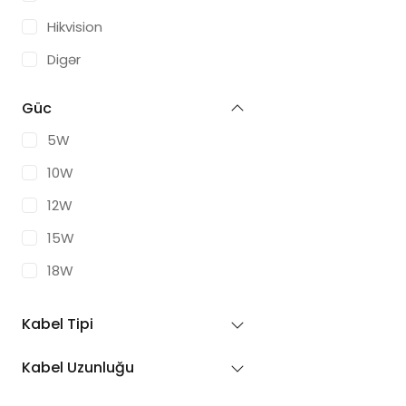
Hikvision
Digər
Güc
5W
10W
12W
15W
18W
20W
Kabel Tipi
25W
Kabel Uzunluğu
30W
35W