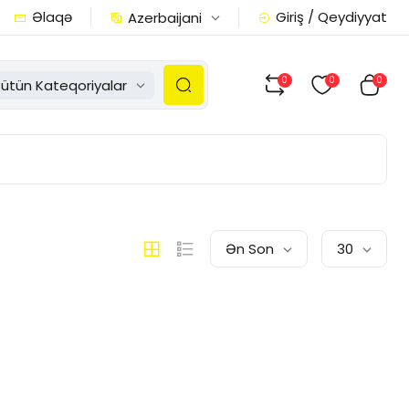
Əlaqə
Giriş / Qeydiyyat
Azerbaijani
0
0
0
ütün Kateqoriyalar
Ən Son
30