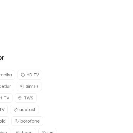
ər
ronika
HD TV
etlər
Simsiz
t TV
TWS
 TV
acefast
oid
borofone
sion
hoco
ios