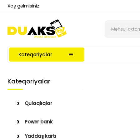
Xoş gəlmisiniz.
Kateqoriyalar
Kateqoriyalar
Qulaqlıqlar
Simli Qulaqlıqlar
Power bank
Simsiz Qulaqlıqlar
Yaddaş kartı
Qulaqüstü