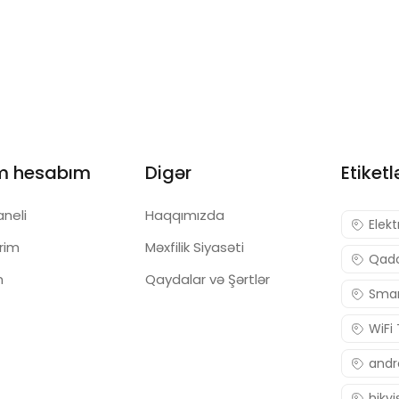
K9950
m hesabım
Digər
Etiketl
aneli
Haqqımızda
Elekt
ərim
Məxfilik Siyasəti
Qadc
m
Qaydalar və Şərtlər
Smar
WiFi
andr
hikvi