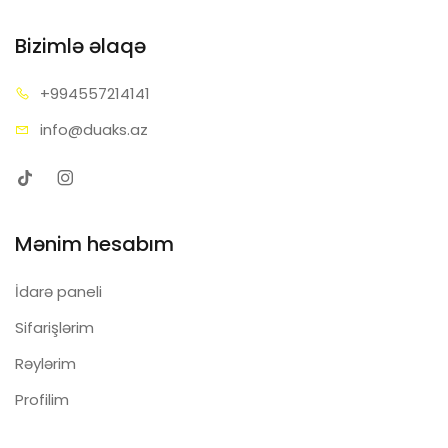
Bizimlə əlaqə
+99455
7214141
info@d
uaks.az
Mənim hesabım
İdarə paneli
Sifarişlərim
Rəylərim
Profilim