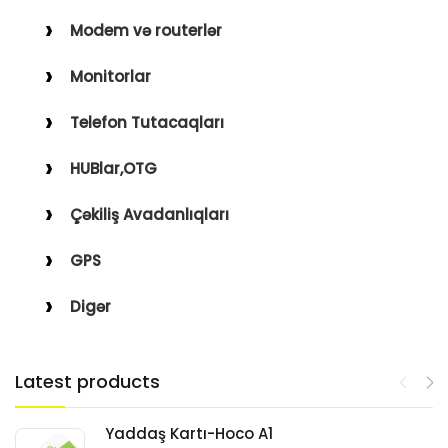
Modem və routerlər
Monitorlar
Telefon Tutacaqları
HUBlar,OTG
Çəkiliş Avadanlıqları
GPS
Digər
Latest products
Yaddaş Kartı-Hoco A1