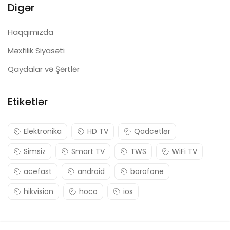
Digər
Haqqımızda
Məxfilik Siyasəti
Qaydalar və Şərtlər
Etiketlər
Elektronika
HD TV
Qadcetlər
Simsiz
Smart TV
TWS
WiFi TV
acefast
android
borofone
hikvision
hoco
ios