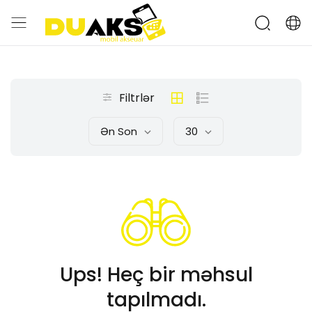
Filtrlər
Ən Son
30
Ups! Heç bir məhsul
tapılmadı.