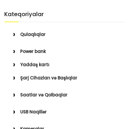
Kateqoriyalar
Qulaqlıqlar
Simli Qulaqlıqlar
Power bank
Simsiz Qulaqlıqlar
Yaddaş kartı
Qulaqüstü
Şarj Cihazları və Başlıqlar
Simsiz
Saatlar və Qolbaqlar
Simli
Saatlar
USB Naqillər
Saat Qolbaqları
Type-C–Lightning
Kameralar