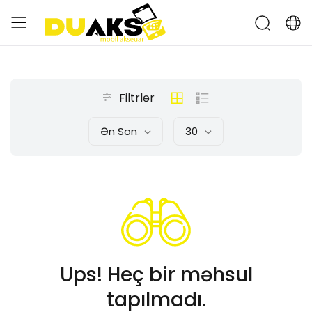
Filtrlər
Ən Son
30
Ups! Heç bir məhsul
tapılmadı.