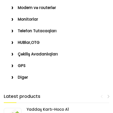
Modem və routerlər
Monitorlar
Telefon Tutacaqları
HUBlar,OTG
Çəkiliş Avadanlıqları
GPS
Digər
Latest products
Yaddaş Kartı-Hoco A1