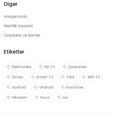
Digər
Haqqımızda
Məxfilik Siyasəti
Qaydalar və Şərtlər
Etiketlər
Elektronika
HD TV
Qadcetlər
Simsiz
Smart TV
TWS
WiFi TV
acefast
android
borofone
hikvision
hoco
ios