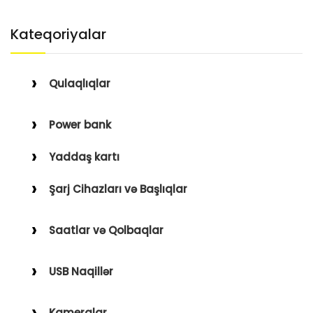
Kateqoriyalar
Qulaqlıqlar
Simli Qulaqlıqlar
Power bank
Simsiz Qulaqlıqlar
Yaddaş kartı
Qulaqüstü
Şarj Cihazları və Başlıqlar
Simsiz
Saatlar və Qolbaqlar
Simli
Saatlar
USB Naqillər
Saat Qolbaqları
Type-C–Lightning
Kameralar