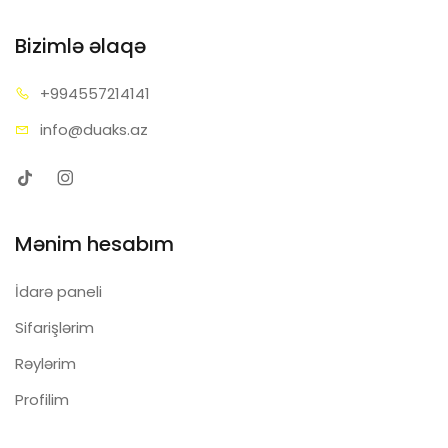
Bizimlə əlaqə
+99455
7214141
info@d
uaks.az
Mənim hesabım
İdarə paneli
Sifarişlərim
Rəylərim
Profilim